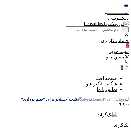
منــــــــــــو
دستــرسی
حساب
کاربری
(:
سبـد
خرید
بستن منو
0
صفحه اصلی
شگفت انگیز شو
تماس با ما
لنزوپلاس | LensoPlus
فروشگاه
نتیجه جستجو برای “فیلم برداری”
0 کالا
بک‌گراند