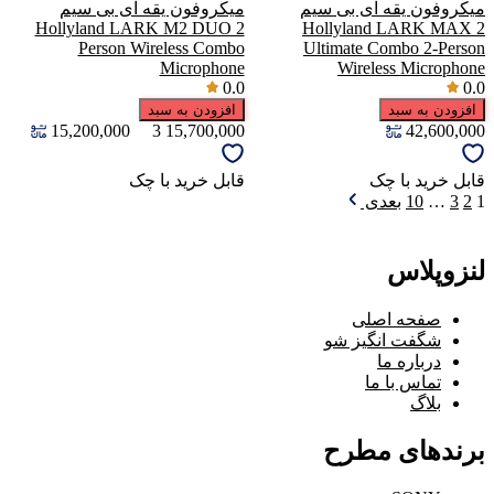
میکروفون یقه ای بی سیم
میکروفون یقه ای بی سیم
Hollyland LARK M2 DUO 2
Hollyland LARK MAX 2
Person Wireless Combo
Ultimate Combo 2-Person
Microphone
Wireless Microphone
0.0
0.0
افزودن به سبد
افزودن به سبد
15,200,000
3
15,700,000
42,600,000
قابل خرید با چک
قابل خرید با چک
1
2
3
…
10
بعدی
لنزوپلاس
صفحه اصلی
شگفت انگیز شو
درباره ما
تماس با ما
بلاگ
برندهای مطرح