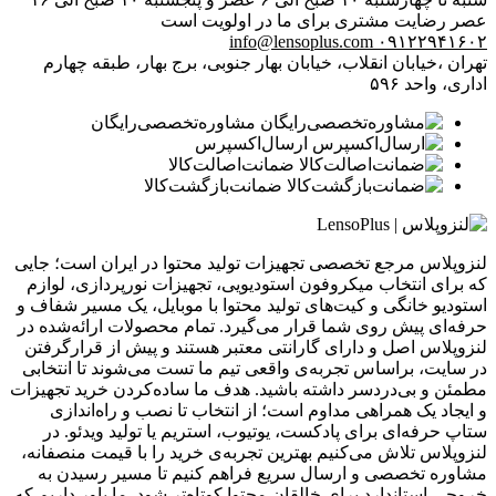
عصر
رضایت مشتری برای ما در اولویت است
info@lensoplus.com
۰۹۱۲۲۹۴۱۶۰۲
تهران ،خیابان انقلاب، خیابان بهار جنوبی، برج بهار، طبقه چهارم
اداری، واحد ۵۹۶
مشاوره‌تخصصی‌رایگان
ارسال‌اکسپرس
ضمانت‌اصالت‌کالا
ضمانت‌بازگشت‌کالا
لنزوپلاس مرجع تخصصی تجهیزات تولید محتوا در ایران است؛ جایی
که برای انتخاب میکروفون استودیویی، تجهیزات نورپردازی، لوازم
استودیو خانگی و کیت‌های تولید محتوا با موبایل، یک مسیر شفاف و
حرفه‌ای پیش روی شما قرار می‌گیرد. تمام محصولات ارائه‌شده در
لنزوپلاس اصل و دارای گارانتی معتبر هستند و پیش از قرارگرفتن
در سایت، براساس تجربه‌ی واقعی تیم ما تست می‌شوند تا انتخابی
مطمئن و بی‌دردسر داشته باشید. هدف ما ساده‌کردن خرید تجهیزات
و ایجاد یک همراهی مداوم است؛ از انتخاب تا نصب و راه‌اندازی
ستاپ حرفه‌ای برای پادکست، یوتیوب، استریم یا تولید ویدئو. در
لنزوپلاس تلاش می‌کنیم بهترین تجربه‌ی خرید را با قیمت منصفانه،
مشاوره تخصصی و ارسال سریع فراهم کنیم تا مسیر رسیدن به
خروجی استاندارد برای خالقان محتوا کوتاه‌تر شود. ما باور داریم که