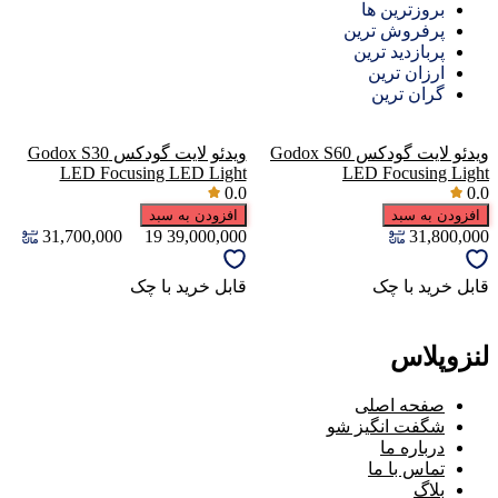
بروزترین ها
پرفروش ترین
پربازدید ترین
ارزان ترین
گران ترین
ویدئو لایت گودکس Godox S60
ویدئو لایت گودکس Godox S30
LED Focusing LED Light
LED Focusing Light
0.0
0.0
افزودن به سبد
افزودن به سبد
31,700,000
19
39,000,000
31,800,000
قابل خرید با چک
قابل خرید با چک
لنزوپلاس
صفحه اصلی
شگفت انگیز شو
درباره ما
تماس با ما
بلاگ