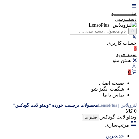
منــــــــــــو
دستــرسی
حساب
کاربری
(:
سبـد
خرید
بستن منو
0
صفحه اصلی
شگفت انگیز شو
تماس با ما
لنزوپلاس | LensoPlus
محصولات برچسب خورده “ویدئو لایت گودکس”
0 کالا
ویدئو لایت گودکس
فیلتر ها
مرتب‌سازی
جدیدترین