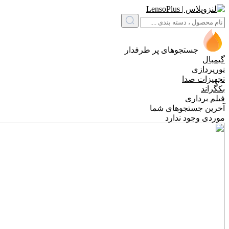
جستجوهای پر طرفدار
گیمبال
نورپردازی
تجهیزات صدا
بکگراند
فیلم برداری
آخرین جستجوهای شما
موردی وجود ندارد