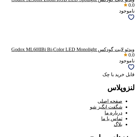
0.0
ناموجود
ویدئو لایت گودکس Godox ML60IIBi Bi-Color LED Monolight
0.0
ناموجود
قابل خرید با چک
لنزوپلاس
صفحه اصلی
شگفت انگیز شو
درباره ما
تماس با ما
بلاگ