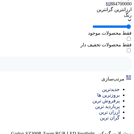
884700000
ارزانترین
گرانترین
رنگ
فقط محصولات موجود
فقط محصولات تخفیف دار
مرتب‌سازی
جدیدترین
بروزترین ها
پرفروش ترین
پربازدید ترین
ارزان ترین
گران ترین
ویدئو لایت گودکس Godox SZ300R Zoom RGB LED Spotlight