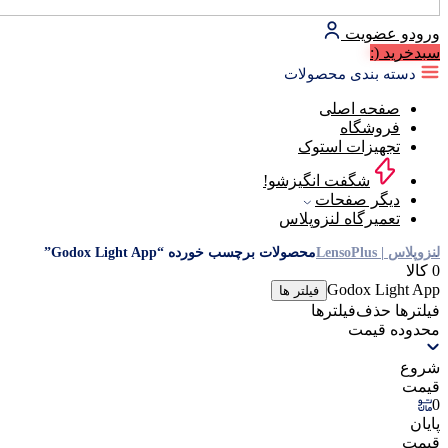
ورود
و عضویت
سبد‌خرید
(:
دسته بندی محصولات
صفحه اصلی
فروشگاه
تجهیزات استوک
شگفت انگیزشو!
دیگر صفحات
تعمیرگاه لنزوپلاس
لنزوپلاس | LensoPlus
محصولات برچسب خورده “Godox Light App”
0 کالا
Godox Light App
فیلتر ها
فیلترها
حذف‌فیلتر‌ها
محدوده قیمت
شروع
قیمت
0
پایان
قیمت