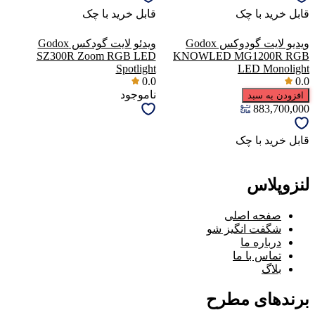
قابل خرید با چک
قابل خرید با چک
ویدیو لایت گودوکس Godox
ویدئو لایت گودکس Godox
SZ300R Zoom RGB LED
KNOWLED MG1200R RGB
Spotlight
LED Monolight
0.0
0.0
ناموجود
افزودن به سبد
883,700,000
قابل خرید با چک
لنزوپلاس
صفحه اصلی
شگفت انگیز شو
درباره ما
تماس با ما
بلاگ
برندهای مطرح