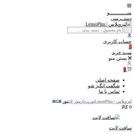
منــــــــــــو
دستــرسی
حساب
کاربری
(:
سبـد
خرید
بستن منو
0
صفحه اصلی
شگفت انگیز شو
تماس با ما
لنزوپلاس | LensoPlus
نورپردازی
نور ثابت
نور RGB
0 کالا
سافت لایت