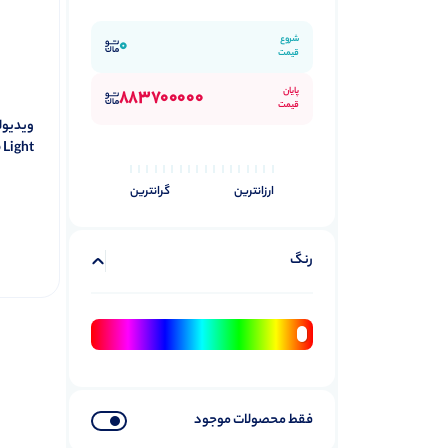
شروع
0
قیمت
پایان
883700000
قیمت
 Light
ارزانترین
گرانترین
رنگ
فقط محصولات موجود