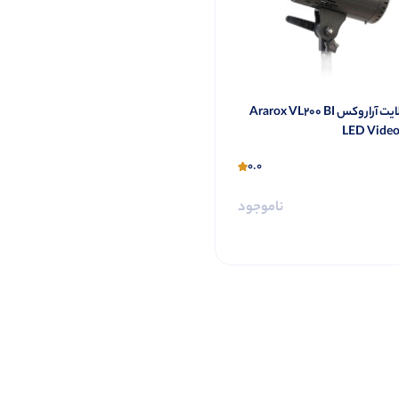
ویدیولایت آراروکس Ararox VL200 BI
LED Video
0.0
ناموجود