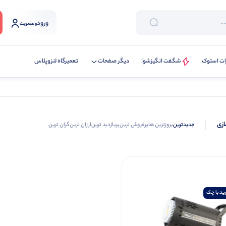
ورود
و عضویت
ات استوک
شگفت انگیزشو!
دیگر صفحات
تعمیرگاه لنزوپلاس
ازی
جدیدترین
بروزترین ها
پرفروش ترین
پربازدید ترین
ارزان ترین
گران ترین
ید با چک