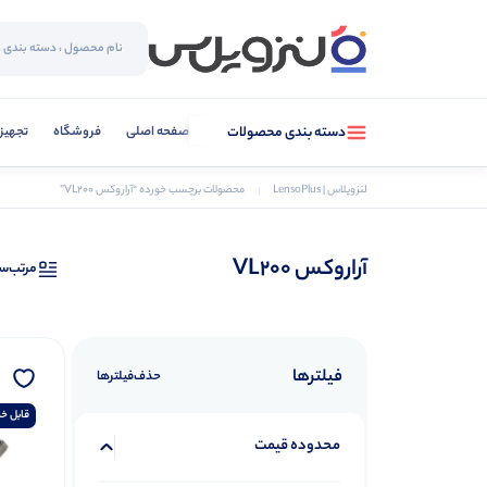
صفحه اصلی
فروشگاه
تجهیز
دسته بندی محصولات
لنزوپلاس | LensoPlus
محصولات برچسب خورده “آراروکس VL200”
آراروکس VL200
مرتب‌س
فیلترها
حذف‌فیلتر‌ها
قابل خر
محدوده قیمت