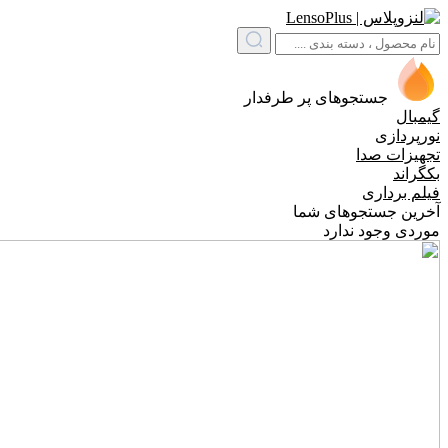
جستجوهای پر طرفدار
گیمبال
نورپردازی
تجهیزات صدا
بکگراند
فیلم برداری
آخرین جستجوهای شما
موردی وجود ندارد