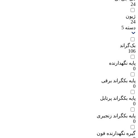
24
ژیون
24
دسته
5
بک‌گراند
106
پایه نگهدارنده
0
پایه بکگراند برقی
0
پایه بکگراند پرتابل
0
پایه بکگراند زنجیری
0
گیره نگهدارنده فون