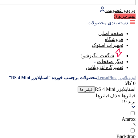
ورود
و عضویت
سبد‌خرید
(:
دسته بندی محصولات
صفحه اصلی
فروشگاه
تجهیزات استوک
شگفت انگیزشو!
دیگر صفحات
تعمیرگاه لنزوپلاس
لنزوپلاس | LensoPlus
محصولات برچسب خورده “استابلایزر RS 4 Mini”
0 کالا
استابلایزر RS 4 Mini
فیلتر ها
فیلترها
حذف‌فیلتر‌ها
برند
19
Ararox
3
Backdrop