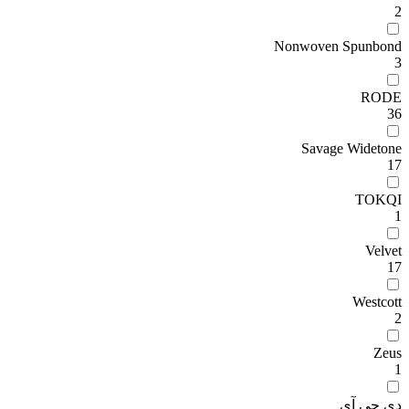
2
Nonwoven Spunbond
3
RODE
36
Savage Widetone
17
TOKQI
1
Velvet
17
Westcott
2
Zeus
1
دی جی آی