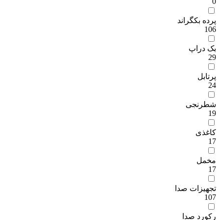
0
پرده بکگراند
106
بک دراپ
29
پرتابل
24
شطرنجی
19
کاغذی
17
مخمل
17
تجهیزات صدا
107
رکورد صدا