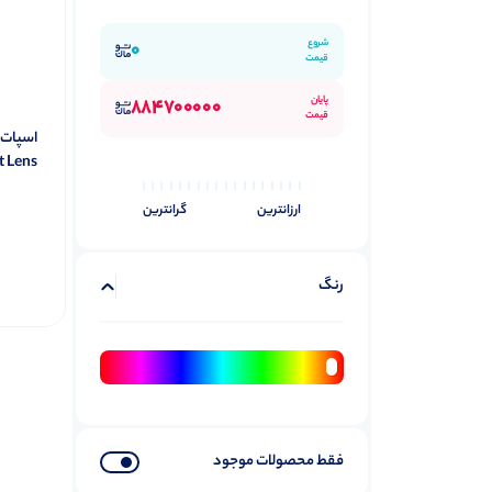
شروع
0
قیمت
پایان
884700000
قیمت
t Lens
ارزانترین
گرانترین
رنگ
فقط محصولات موجود