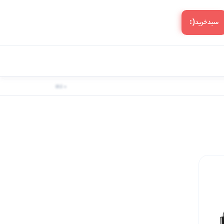
(:
سبد‌خرید
0 کالا