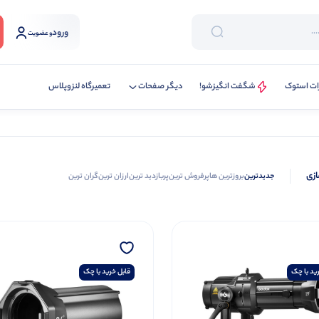
ورود
و عضویت
ات استوک
شگفت انگیزشو!
دیگر صفحات
تعمیرگاه لنزوپلاس
ازی
جدیدترین
بروزترین ها
پرفروش ترین
پربازدید ترین
ارزان ترین
گران ترین
ید با چک
قابل خرید با چک