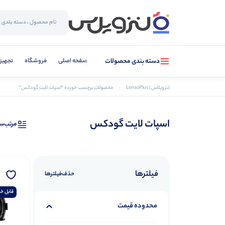
صفحه اصلی
فروشگاه
تجهیز
دسته بندی محصولات
لنزوپلاس | LensoPlus
محصولات برچسب خورده “اسپات لایت گودکس”
اسپات لایت گودکس
مرتب‌س
فیلترها
حذف‌فیلتر‌ها
قابل خر
محدوده قیمت