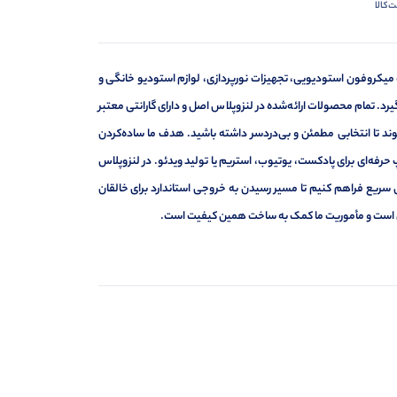
‌کالا
 میکروفون استودیویی، تجهیزات نورپردازی، لوازم استودیو خانگی و
د. تمام محصولات ارائه‌شده در لنزوپلاس اصل و دارای گارانتی معتبر
د تا انتخابی مطمئن و بی‌دردسر داشته باشید. هدف ما ساده‌کردن
حرفه‌ای برای پادکست، یوتیوب، استریم یا تولید ویدئو. در لنزوپلاس
 سریع فراهم کنیم تا مسیر رسیدن به خروجی استاندارد برای خالقان
ه‌ای است و مأموریت ما کمک به ساخت همین کیفیت است.