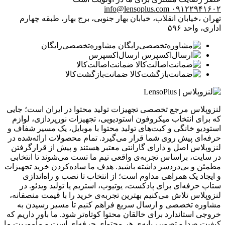
info@lensoplus.com
۰۹۱۲۲۹۴۱۶۰۲
تهران ،خیابان انقلاب، خیابان بهار جنوبی، برج بهار، طبقه چهارم
اداری، واحد ۵۹۶
مشاوره‌تخصصی‌رایگان
ارسال‌اکسپرس
ضمانت‌اصالت‌کالا
ضمانت‌بازگشت‌کالا
لنزوپلاس مرجع تخصصی تجهیزات تولید محتوا در ایران است؛ جایی
که برای انتخاب میکروفون استودیویی، تجهیزات نورپردازی، لوازم
استودیو خانگی و کیت‌های تولید محتوا با موبایل، یک مسیر شفاف و
حرفه‌ای پیش روی شما قرار می‌گیرد. تمام محصولات ارائه‌شده در
لنزوپلاس اصل و دارای گارانتی معتبر هستند و پیش از قرارگرفتن
در سایت، براساس تجربه‌ی واقعی تیم ما تست می‌شوند تا انتخابی
مطمئن و بی‌دردسر داشته باشید. هدف ما ساده‌کردن خرید تجهیزات
و ایجاد یک همراهی مداوم است؛ از انتخاب تا نصب و راه‌اندازی
ستاپ حرفه‌ای برای پادکست، یوتیوب، استریم یا تولید ویدئو. در
لنزوپلاس تلاش می‌کنیم بهترین تجربه‌ی خرید را با قیمت منصفانه،
مشاوره تخصصی و ارسال سریع فراهم کنیم تا مسیر رسیدن به
خروجی استاندارد برای خالقان محتوا کوتاه‌تر شود. ما باور داریم که
کیفیت صدا و تصویر، پایه‌ی هر محتوای حرفه‌ای است و مأموریت ما