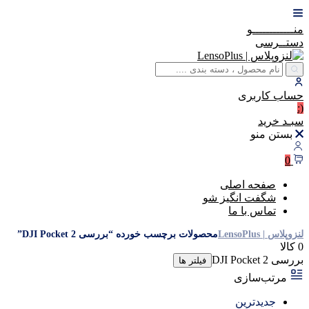
منــــــــــــو
دستــرسی
حساب
کاربری
(:
سبـد
خرید
بستن منو
0
صفحه اصلی
شگفت انگیز شو
تماس با ما
لنزوپلاس | LensoPlus
محصولات برچسب خورده “بررسی DJI Pocket 2”
0 کالا
بررسی DJI Pocket 2
فیلتر ها
مرتب‌سازی
جدیدترین