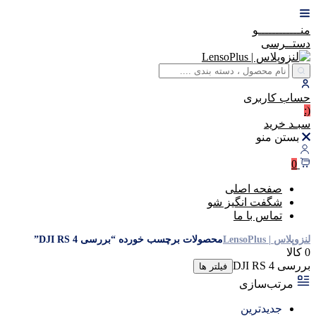
منــــــــــــو
دستــرسی
حساب
کاربری
(:
سبـد
خرید
بستن منو
0
صفحه اصلی
شگفت انگیز شو
تماس با ما
لنزوپلاس | LensoPlus
محصولات برچسب خورده “بررسی DJI RS 4”
0 کالا
بررسی DJI RS 4
فیلتر ها
مرتب‌سازی
جدیدترین