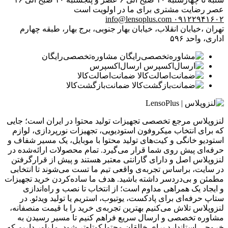
عصر
رضایت مشتری برای ما در اولویت است
info@lensoplus.com
۰۹۱۲۲۹۴۱۶۰۲
تهران ،خیابان انقلاب، خیابان بهار جنوبی، برج بهار، طبقه چهارم
اداری، واحد ۵۹۶
مشاوره‌تخصصی‌رایگان
ارسال‌اکسپرس
ضمانت‌اصالت‌کالا
ضمانت‌بازگشت‌کالا
لنزوپلاس مرجع تخصصی تجهیزات تولید محتوا در ایران است؛ جایی
که برای انتخاب میکروفون استودیویی، تجهیزات نورپردازی، لوازم
استودیو خانگی و کیت‌های تولید محتوا با موبایل، یک مسیر شفاف و
حرفه‌ای پیش روی شما قرار می‌گیرد. تمام محصولات ارائه‌شده در
لنزوپلاس اصل و دارای گارانتی معتبر هستند و پیش از قرارگرفتن
در سایت، براساس تجربه‌ی واقعی تیم ما تست می‌شوند تا انتخابی
مطمئن و بی‌دردسر داشته باشید. هدف ما ساده‌کردن خرید تجهیزات
و ایجاد یک همراهی مداوم است؛ از انتخاب تا نصب و راه‌اندازی
ستاپ حرفه‌ای برای پادکست، یوتیوب، استریم یا تولید ویدئو. در
لنزوپلاس تلاش می‌کنیم بهترین تجربه‌ی خرید را با قیمت منصفانه،
مشاوره تخصصی و ارسال سریع فراهم کنیم تا مسیر رسیدن به
خروجی استاندارد برای خالقان محتوا کوتاه‌تر شود. ما باور داریم که