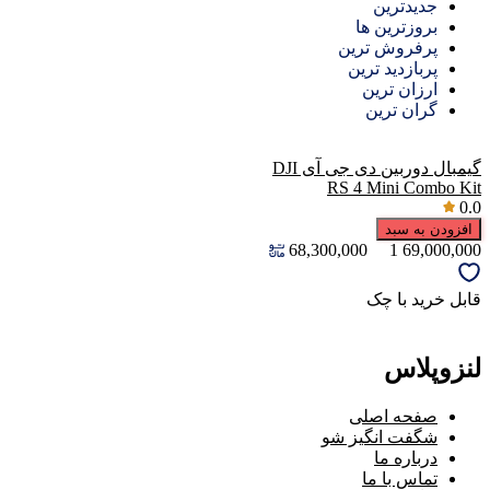
جدیدترین
بروزترین ها
پرفروش ترین
پربازدید ترین
ارزان ترین
گران ترین
گيمبال دوربين دی جی آی DJI
RS 4 Mini Combo Kit
0.0
افزودن به سبد
68,300,000
1
69,000,000
قابل خرید با چک
لنزوپلاس
صفحه اصلی
شگفت انگیز شو
درباره ما
تماس با ما