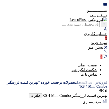
منــــــــــــو
دستــرسی
حساب
کاربری
(:
سبـد
خرید
بستن منو
0
صفحه اصلی
شگفت انگیز شو
تماس با ما
لنزوپلاس | LensoPlus
محصولات برچسب خورده “بهترین قیمت لرزشگیر
RS 4 Mini Combo”
0 کالا
بهترین قیمت لرزشگیر RS 4 Mini Combo
فیلتر ها
مرتب‌سازی