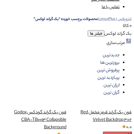
شگفت انگیز شو
تماس با ما
لنزوپلاس | LensoPlus
محصولات برچسب خورده “بک گراند لوکس”
0 کالا
بک گراند لوکس
فیلتر ها
مرتب‌سازی
جدیدترین
بروزترین ها
پرفروش ترین
پربازدید ترین
ارزان ترین
گران ترین
فون بک گراند قرمز مخمل Red
فون بک گراند گودکس Godox
CBA-TB0013 Collapsible
Velvet Backdrop 3×2
Background
0.0