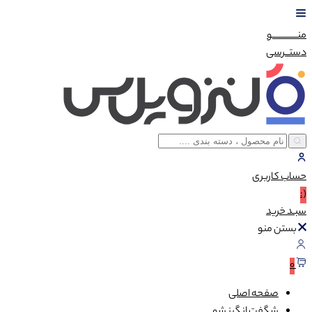
منــــــــــــو
دستــرسی
حساب
کاربری
(:
سبـد
خرید
بستن منو
0
صفحه اصلی