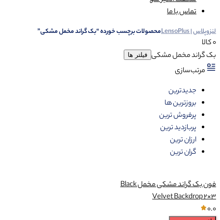
شگفت انگیز شو
تماس با ما
لنزوپلاس | LensoPlus
محصولات برچسب خورده “بک گراند مخمل مشکی”
0 کالا
بک گراند مخمل مشکی
فیلتر ها
مرتب‌سازی
جدیدترین
بروزترین ها
پرفروش ترین
پربازدید ترین
ارزان ترین
گران ترین
فون بک گراند مشکی مخمل Black
Velvet Backdrop 2×3
0.0