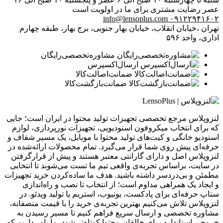
عصر
رضایت مشتری برای ما در اولویت است
info@lensoplus.com
۰۹۱۲۲۹۴۱۶۰۲
تهران ،خیابان انقلاب، خیابان بهار جنوبی، برج بهار، طبقه چهارم
اداری، واحد ۵۹۶
مشاوره‌تخصصی‌رایگان
ارسال‌اکسپرس
ضمانت‌اصالت‌کالا
ضمانت‌بازگشت‌کالا
لنزوپلاس مرجع تخصصی تجهیزات تولید محتوا در ایران است؛ جایی
که برای انتخاب میکروفون استودیویی، تجهیزات نورپردازی، لوازم
استودیو خانگی و کیت‌های تولید محتوا با موبایل، یک مسیر شفاف و
حرفه‌ای پیش روی شما قرار می‌گیرد. تمام محصولات ارائه‌شده در
لنزوپلاس اصل و دارای گارانتی معتبر هستند و پیش از قرارگرفتن
در سایت، براساس تجربه‌ی واقعی تیم ما تست می‌شوند تا انتخابی
مطمئن و بی‌دردسر داشته باشید. هدف ما ساده‌کردن خرید تجهیزات
و ایجاد یک همراهی مداوم است؛ از انتخاب تا نصب و راه‌اندازی
ستاپ حرفه‌ای برای پادکست، یوتیوب، استریم یا تولید ویدئو. در
لنزوپلاس تلاش می‌کنیم بهترین تجربه‌ی خرید را با قیمت منصفانه،
مشاوره تخصصی و ارسال سریع فراهم کنیم تا مسیر رسیدن به
خروجی استاندارد برای خالقان محتوا کوتاه‌تر شود. ما باور داریم که