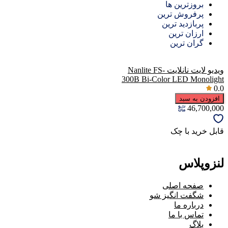
بروزترین ها
پرفروش ترین
پربازدید ترین
ارزان ترین
گران ترین
ویدیو لایت نانلایت Nanlite FS-
300B Bi-Color LED Monolight
0.0
افزودن به سبد
46,700,000
قابل خرید با چک
لنزوپلاس
صفحه اصلی
شگفت انگیز شو
درباره ما
تماس با ما
بلاگ