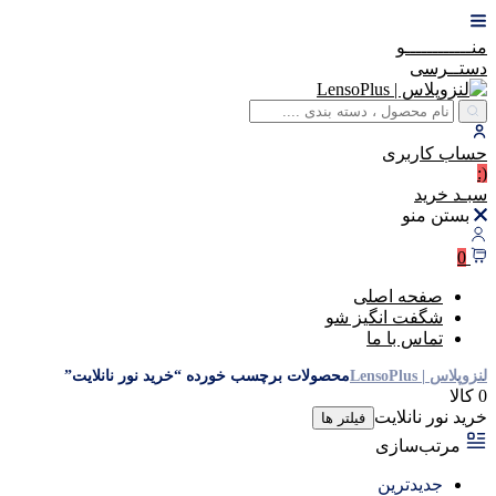
منــــــــــــو
دستــرسی
حساب
کاربری
(:
سبـد
خرید
بستن منو
0
صفحه اصلی
شگفت انگیز شو
تماس با ما
لنزوپلاس | LensoPlus
محصولات برچسب خورده “خرید نور نانلایت”
0 کالا
خرید نور نانلایت
فیلتر ها
مرتب‌سازی
جدیدترین