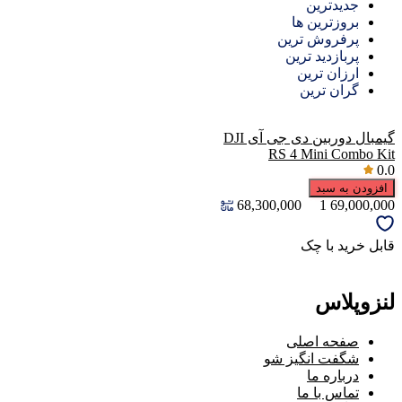
جدیدترین
بروزترین ها
پرفروش ترین
پربازدید ترین
ارزان ترین
گران ترین
گيمبال دوربين دی جی آی DJI
RS 4 Mini Combo Kit
0.0
افزودن به سبد
68,300,000
1
69,000,000
قابل خرید با چک
لنزوپلاس
صفحه اصلی
شگفت انگیز شو
درباره ما
تماس با ما