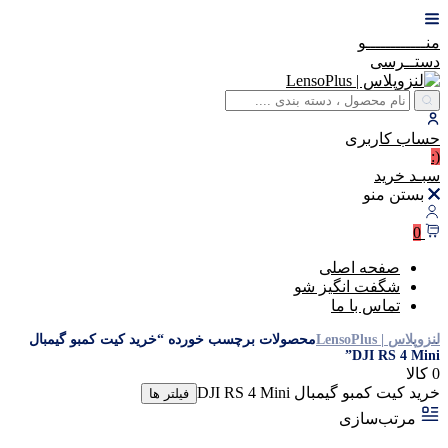
منــــــــــــو
دستــرسی
حساب
کاربری
(:
سبـد
خرید
بستن منو
0
صفحه اصلی
شگفت انگیز شو
تماس با ما
لنزوپلاس | LensoPlus
محصولات برچسب خورده “خرید کیت کمبو گیمبال
DJI RS 4 Mini”
0 کالا
خرید کیت کمبو گیمبال DJI RS 4 Mini
فیلتر ها
مرتب‌سازی