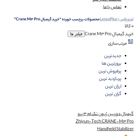
شگفت انگیز شو
تماس با ما
لنزوپلاس | LensoPlus
محصولات برچسب خورده “خرید گیمبال Crane M3 Pro”
0 کالا
خرید گیمبال Crane M3 Pro
فیلتر ها
مرتب‌سازی
جدیدترین
بروزترین ها
پرفروش ترین
پربازدید ترین
ارزان ترین
گران ترین
گیمبال دوربین ژیون تک ام 3 پرو
Zhiyun-Tech CRANE-M3 Pro
Handheld Stabilizer