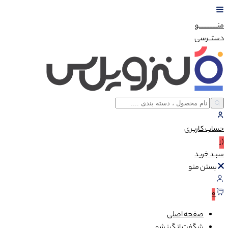
منــــــــــــو
دستــرسی
حساب
کاربری
(:
سبـد
خرید
بستن منو
0
صفحه اصلی