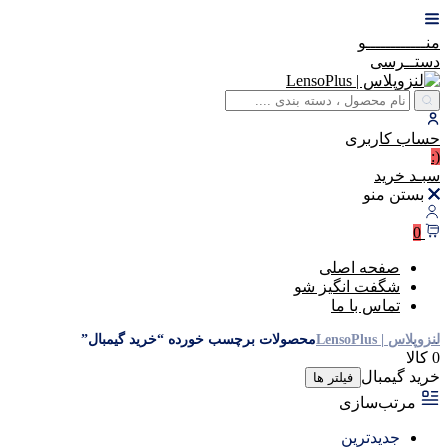
منــــــــــــو
دستــرسی
حساب
کاربری
(:
سبـد
خرید
بستن منو
0
صفحه اصلی
شگفت انگیز شو
تماس با ما
لنزوپلاس | LensoPlus
محصولات برچسب خورده “خرید گیمبال”
0 کالا
خرید گیمبال
فیلتر ها
مرتب‌سازی
جدیدترین