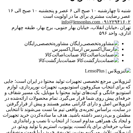
شنبه تا چهارشنبه ۱۰ صبح الی ۶ عصر و پنجشنبه ۱۰ صبح الی ۱۶
عصر
رضایت مشتری برای ما در اولویت است
info@lensoplus.com
۰۹۱۲۲۹۴۱۶۰۲
تهران ،خیابان انقلاب، خیابان بهار جنوبی، برج بهار، طبقه چهارم
اداری، واحد ۵۹۶
مشاوره‌تخصصی‌رایگان
ارسال‌اکسپرس
ضمانت‌اصالت‌کالا
ضمانت‌بازگشت‌کالا
لنزوپلاس مرجع تخصصی تجهیزات تولید محتوا در ایران است؛ جایی
که برای انتخاب میکروفون استودیویی، تجهیزات نورپردازی، لوازم
استودیو خانگی و کیت‌های تولید محتوا با موبایل، یک مسیر شفاف و
حرفه‌ای پیش روی شما قرار می‌گیرد. تمام محصولات ارائه‌شده در
لنزوپلاس اصل و دارای گارانتی معتبر هستند و پیش از قرارگرفتن
در سایت، براساس تجربه‌ی واقعی تیم ما تست می‌شوند تا انتخابی
مطمئن و بی‌دردسر داشته باشید. هدف ما ساده‌کردن خرید تجهیزات
و ایجاد یک همراهی مداوم است؛ از انتخاب تا نصب و راه‌اندازی
ستاپ حرفه‌ای برای پادکست، یوتیوب، استریم یا تولید ویدئو. در
لنزوپلاس تلاش می‌کنیم بهترین تجربه‌ی خرید را با قیمت منصفانه،