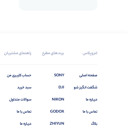
سه‌پایه فیلمبرداری
0
گیره و اتصالات
0
گیمبال دوربین
14
گیمبال موبایل
17
نورپردازی
37
شکل‌دهنده
0
لنزوپلاس
برندهای مطرح
راهنمای مشتریان
استریپ باکس
0
اسنوت اپتیکال
0
صفحه اصلی
SONY
حساب کاربری من
اکتاباکس
0
شگفت انگیز شو
DJI
سبد خرید
بیوتی دیش
0
پارابولیک
0
درباره ما
NIKON
سوالات متداول
چتر
0
تماس با ما
GODOX
تماس با ما
رفلکتور
0
بلاگ
ZHIYUN
درباره ما
سافت باکس
0