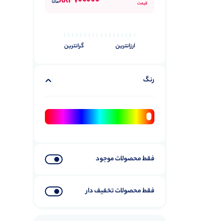
884700000
قیمت
پایه
5
کابل
33
ارزانترین
گرانترین
میکروفن بی‌صدا
0
میکروفون استودیویی
12
رنگ
میکروفون بی سیم
55
تجهیزات فیلمبرداری
45
گیمبال (دوربین و موبایل)
31
لوازم جانبی گیمبال
14
سه پایه و لرزش‌گیر
31
فقط محصولات موجود
پایه نورپردازی
0
تک‌پایه
0
فقط محصولات تخفیف دار
سه پایه موبایل
0
سه‌پایه عکاسی
0