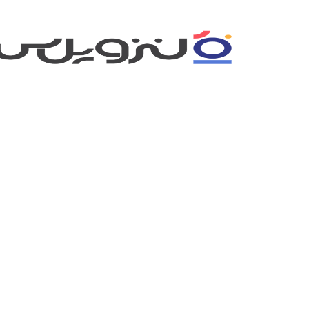
نور RGB
8
نور باتومی
0
نور پنلی LED
2
نور رو دوربینی
0
نور شاخ گوزنی
0
ویدیولایت
34