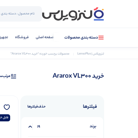
صفحه اصلی
فروشگاه
تجهیز
دسته بندی محصولات
لنزوپلاس | LensoPlus
محصولات برچسب خورده “خرید Ararox VL300”
خرید Ararox VL300
مرتب‌س
فیلترها
حذف‌فیلتر‌ها
قابل خر
برند
19