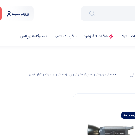
ورود
و عضویت
ات استوک
شگفت انگیزشو!
دیگر صفحات
تعمیرگاه لنزوپلاس
ازی
جدیدترین
بروزترین ها
پرفروش ترین
پربازدید ترین
ارزان ترین
گران ترین
ید با چک