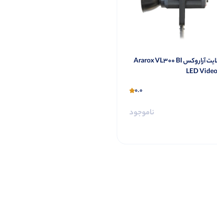
ویدیولایت آراروکس Ararox VL300 BI
LED Video
0.0
ناموجود