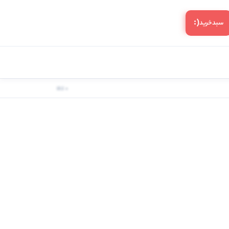
(:
سبد‌خرید
0 کالا