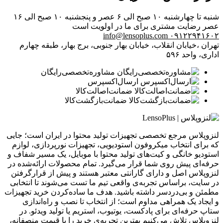
شنبه تا چهارشنبه ۱۰ صبح الی ۶ عصر و پنجشنبه ۱۰ صبح الی ۱۶
عصر
رضایت مشتری برای ما در اولویت است
info@lensoplus.com
۰۹۱۲۲۹۴۱۶۰۲
تهران ،خیابان انقلاب، خیابان بهار جنوبی، برج بهار، طبقه چهارم
اداری، واحد ۵۹۶
مشاوره‌تخصصی‌رایگان
ارسال‌اکسپرس
ضمانت‌اصالت‌کالا
ضمانت‌بازگشت‌کالا
لنزوپلاس مرجع تخصصی تجهیزات تولید محتوا در ایران است؛ جایی
که برای انتخاب میکروفون استودیویی، تجهیزات نورپردازی، لوازم
استودیو خانگی و کیت‌های تولید محتوا با موبایل، یک مسیر شفاف و
حرفه‌ای پیش روی شما قرار می‌گیرد. تمام محصولات ارائه‌شده در
لنزوپلاس اصل و دارای گارانتی معتبر هستند و پیش از قرارگرفتن
در سایت، براساس تجربه‌ی واقعی تیم ما تست می‌شوند تا انتخابی
مطمئن و بی‌دردسر داشته باشید. هدف ما ساده‌کردن خرید تجهیزات
و ایجاد یک همراهی مداوم است؛ از انتخاب تا نصب و راه‌اندازی
ستاپ حرفه‌ای برای پادکست، یوتیوب، استریم یا تولید ویدئو. در
لنزوپلاس تلاش می‌کنیم بهترین تجربه‌ی خرید را با قیمت منصفانه،