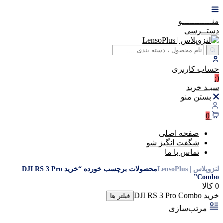
منــــــــــــو
دستــرسی
حساب
کاربری
(:
سبـد
خرید
بستن منو
0
صفحه اصلی
شگفت انگیز شو
تماس با ما
لنزوپلاس | LensoPlus
محصولات برچسب خورده “خرید DJI RS 3 Pro
Combo”
0 کالا
خرید DJI RS 3 Pro Combo
فیلتر ها
مرتب‌سازی