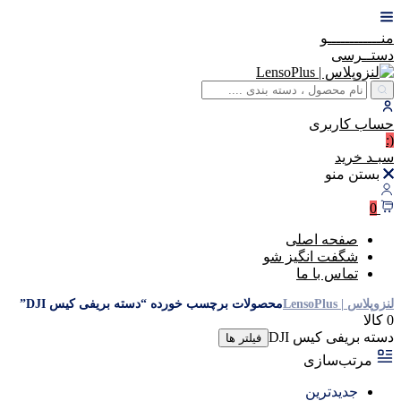
منــــــــــــو
دستــرسی
حساب
کاربری
(:
سبـد
خرید
بستن منو
0
صفحه اصلی
شگفت انگیز شو
تماس با ما
لنزوپلاس | LensoPlus
محصولات برچسب خورده “دسته بریفی کیس DJI”
0 کالا
دسته بریفی کیس DJI
فیلتر ها
مرتب‌سازی
جدیدترین