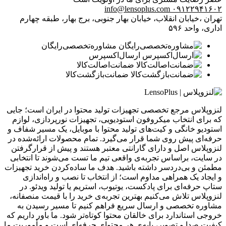
info@lensoplus.com
۰۹۱۲۲۹۴۱۶۰۲
تهران ،خیابان انقلاب، خیابان بهار جنوبی، برج بهار، طبقه چهارم
اداری، واحد ۵۹۶
مشاوره‌تخصصی‌رایگان
ارسال‌اکسپرس
ضمانت‌اصالت‌کالا
ضمانت‌بازگشت‌کالا
لنزوپلاس مرجع تخصصی تجهیزات تولید محتوا در ایران است؛ جایی
که برای انتخاب میکروفون استودیویی، تجهیزات نورپردازی، لوازم
استودیو خانگی و کیت‌های تولید محتوا با موبایل، یک مسیر شفاف و
حرفه‌ای پیش روی شما قرار می‌گیرد. تمام محصولات ارائه‌شده در
لنزوپلاس اصل و دارای گارانتی معتبر هستند و پیش از قرارگرفتن
در سایت، براساس تجربه‌ی واقعی تیم ما تست می‌شوند تا انتخابی
مطمئن و بی‌دردسر داشته باشید. هدف ما ساده‌کردن خرید تجهیزات
و ایجاد یک همراهی مداوم است؛ از انتخاب تا نصب و راه‌اندازی
ستاپ حرفه‌ای برای پادکست، یوتیوب، استریم یا تولید ویدئو. در
لنزوپلاس تلاش می‌کنیم بهترین تجربه‌ی خرید را با قیمت منصفانه،
مشاوره تخصصی و ارسال سریع فراهم کنیم تا مسیر رسیدن به
خروجی استاندارد برای خالقان محتوا کوتاه‌تر شود. ما باور داریم که
کیفیت صدا و تصویر، پایه‌ی هر محتوای حرفه‌ای است و مأموریت ما