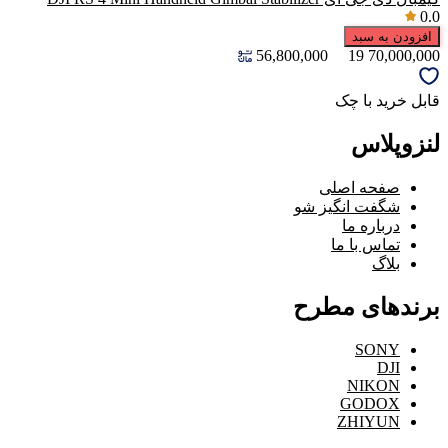
0.0
افزودن به سبد
56,800,000
19
70,000,000
قابل خرید با چک
لنزوپلاس
صفحه اصلی
شگفت انگیز شو
درباره ما
تماس با ما
بلاگ
برندهای مطرح
SONY
DJI
NIKON
GODOX
ZHIYUN