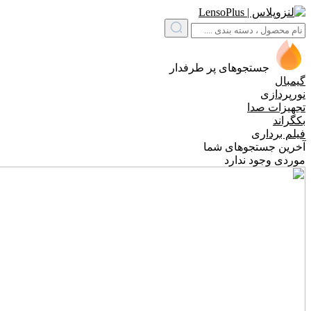
جستجوهای پر طرفدار
گیمبال
نورپردازی
تجهیزات صدا
بکگراند
فیلم برداری
آخرین جستجوهای شما
موردی وجود ندارد