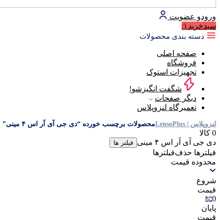
ورود
و عضویت
سبد‌خرید
(:
دسته بندی محصولات
صفحه اصلی
فروشگاه
تجهیزات استوک
شگفت انگیزشو!
دیگر صفحات
تعمیرگاه لنزوپلاس
لنزوپلاس | LensoPlus
محصولات برچسب خورده “دی جی آی آر اس ۴ مینی”
0 کالا
دی جی آی آر اس ۴ مینی
فیلتر ها
فیلترها
حذف‌فیلتر‌ها
محدوده قیمت
شروع
قیمت
0
پایان
قیمت