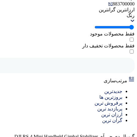
883700000
ارزانترین
گرانترین
رنگ
فقط محصولات موجود
فقط محصولات تخفیف دار
مرتب‌سازی
جدیدترین
بروزترین ها
پرفروش ترین
پربازدید ترین
ارزان ترین
گران ترین
گیمبال دی جی آی DJI RS 4 Mini Handheld Gimbal Stabilizer