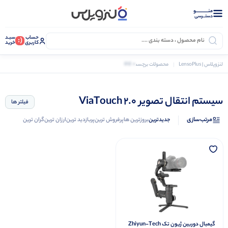
منــــــــــــو
دستــرسی
حساب
سبـد
(:
کاربری
خرید
0 کالا
لنزوپلاس | LensoPlus
محصولات برچسب خورده “سیستم انتقال تصویر ViaTouch 2.0”
سیستم انتقال تصویر ViaTouch 2.0
فیلتر ها
مرتب‌سازی
جدیدترین
بروزترین ها
پرفروش ترین
پربازدید ترین
ارزان ترین
گران ترین
گیمبال دوربین ژیون تک Zhiyun-Tech