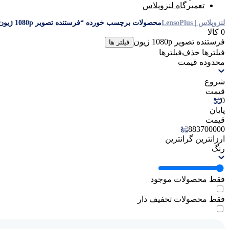
تعمیرگاه لنزوپلاس
لنزوپلاس | LensoPlus
محصولات برچسب خورده “فرستنده تصویر 1080p ژیون”
0 کالا
فرستنده تصویر 1080p ژیون
فیلتر ها
فیلترها
حذف‌فیلتر‌ها
محدوده قیمت
شروع
قیمت
0
پایان
قیمت
883700000
ارزانترین
گرانترین
رنگ
فقط محصولات موجود
فقط محصولات تخفیف دار