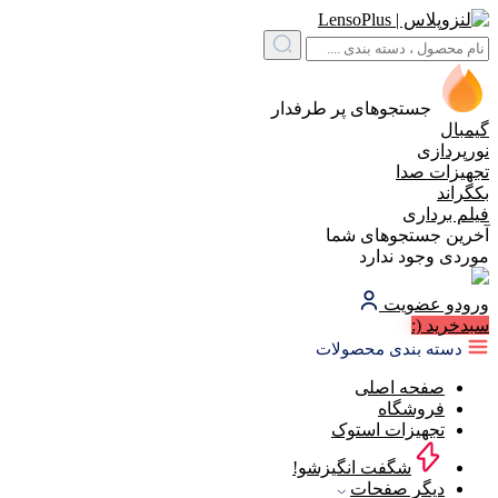
جستجوهای پر طرفدار
گیمبال
نورپردازی
تجهیزات صدا
بکگراند
فیلم برداری
آخرین جستجوهای شما
موردی وجود ندارد
ورود
و عضویت
سبد‌خرید
(:
دسته بندی محصولات
صفحه اصلی
فروشگاه
تجهیزات استوک
شگفت انگیزشو!
دیگر صفحات