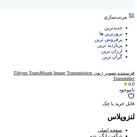
مرتب‌سازی
جدیدترین
بروزترین ها
پرفروش ترین
پربازدید ترین
ارزان ترین
گران ترین
فرستنده تصویر ژیون Zhiyun TransMount Image Transmission
Transmitter
0.0
ناموجود
قابل خرید با چک
لنزوپلاس
صفحه اصلی
شگفت انگیز شو