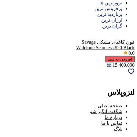
بروزترین ها
پرفروش ترین
پربازدید ترین
ارزان ترین
گران ترین
فون کاغذی مشکی Savage
Widetone Seamless #20 Black
0.0
افزودن به سبد
15,400,000
لنزوپلاس
صفحه اصلی
شگفت انگیز شو
درباره ما
تماس با ما
بلاگ