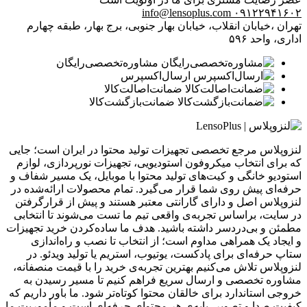
info@lensoplus.com
۰۹۱۲۲۹۴۱۶۰۲
تهران ،خیابان انقلاب، خیابان بهار جنوبی، برج بهار، طبقه چهارم
اداری، واحد ۵۹۶
مشاوره‌تخصصی‌رایگان
ارسال‌اکسپرس
ضمانت‌اصالت‌کالا
ضمانت‌بازگشت‌کالا
لنزوپلاس مرجع تخصصی تجهیزات تولید محتوا در ایران است؛ جایی
که برای انتخاب میکروفون استودیویی، تجهیزات نورپردازی، لوازم
استودیو خانگی و کیت‌های تولید محتوا با موبایل، یک مسیر شفاف و
حرفه‌ای پیش روی شما قرار می‌گیرد. تمام محصولات ارائه‌شده در
لنزوپلاس اصل و دارای گارانتی معتبر هستند و پیش از قرارگرفتن
در سایت، براساس تجربه‌ی واقعی تیم ما تست می‌شوند تا انتخابی
مطمئن و بی‌دردسر داشته باشید. هدف ما ساده‌کردن خرید تجهیزات
و ایجاد یک همراهی مداوم است؛ از انتخاب تا نصب و راه‌اندازی
ستاپ حرفه‌ای برای پادکست، یوتیوب، استریم یا تولید ویدئو. در
لنزوپلاس تلاش می‌کنیم بهترین تجربه‌ی خرید را با قیمت منصفانه،
مشاوره تخصصی و ارسال سریع فراهم کنیم تا مسیر رسیدن به
خروجی استاندارد برای خالقان محتوا کوتاه‌تر شود. ما باور داریم که
کیفیت صدا و تصویر، پایه‌ی هر محتوای حرفه‌ای است و مأموریت ما