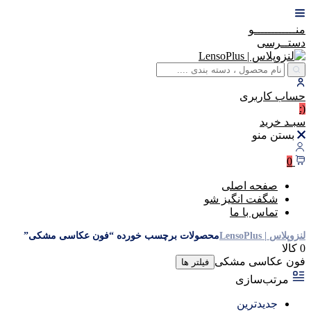
منــــــــــــو
دستــرسی
حساب
کاربری
(:
سبـد
خرید
بستن منو
0
صفحه اصلی
شگفت انگیز شو
تماس با ما
لنزوپلاس | LensoPlus
محصولات برچسب خورده “فون عکاسی مشکی”
0 کالا
فون عکاسی مشکی
فیلتر ها
مرتب‌سازی
جدیدترین