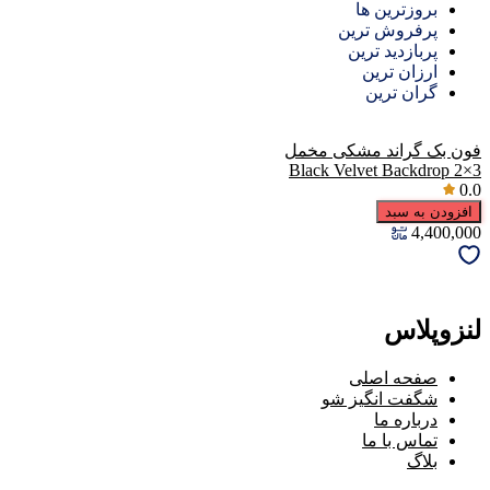
بروزترین ها
پرفروش ترین
پربازدید ترین
ارزان ترین
گران ترین
فون بک گراند مشکی مخمل
Black Velvet Backdrop 2×3
0.0
افزودن به سبد
4,400,000
لنزوپلاس
صفحه اصلی
شگفت انگیز شو
درباره ما
تماس با ما
بلاگ