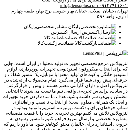
info@lensoplus.com
۰۹۱۲۲۹۴۱۶۰۲
تهران ،خیابان انقلاب، خیابان بهار جنوبی، برج بهار، طبقه چهارم
اداری، واحد ۵۹۶
مشاوره‌تخصصی‌رایگان
ارسال‌اکسپرس
ضمانت‌اصالت‌کالا
ضمانت‌بازگشت‌کالا
لنزوپلاس مرجع تخصصی تجهیزات تولید محتوا در ایران است؛ جایی
که برای انتخاب میکروفون استودیویی، تجهیزات نورپردازی، لوازم
استودیو خانگی و کیت‌های تولید محتوا با موبایل، یک مسیر شفاف و
حرفه‌ای پیش روی شما قرار می‌گیرد. تمام محصولات ارائه‌شده در
لنزوپلاس اصل و دارای گارانتی معتبر هستند و پیش از قرارگرفتن
در سایت، براساس تجربه‌ی واقعی تیم ما تست می‌شوند تا انتخابی
مطمئن و بی‌دردسر داشته باشید. هدف ما ساده‌کردن خرید تجهیزات
و ایجاد یک همراهی مداوم است؛ از انتخاب تا نصب و راه‌اندازی
ستاپ حرفه‌ای برای پادکست، یوتیوب، استریم یا تولید ویدئو. در
لنزوپلاس تلاش می‌کنیم بهترین تجربه‌ی خرید را با قیمت منصفانه،
مشاوره تخصصی و ارسال سریع فراهم کنیم تا مسیر رسیدن به
خروجی استاندارد برای خالقان محتوا کوتاه‌تر شود. ما باور داریم که
کیفیت صدا و تصویر، پایه‌ی هر محتوای حرفه‌ای است و مأموریت ما