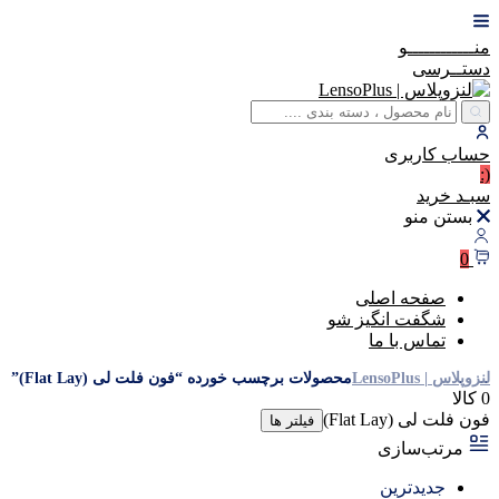
منــــــــــــو
دستــرسی
حساب
کاربری
(:
سبـد
خرید
بستن منو
0
صفحه اصلی
شگفت انگیز شو
تماس با ما
لنزوپلاس | LensoPlus
محصولات برچسب خورده “فون فلت لی (Flat Lay)”
0 کالا
فون فلت لی (Flat Lay)
فیلتر ها
مرتب‌سازی
جدیدترین