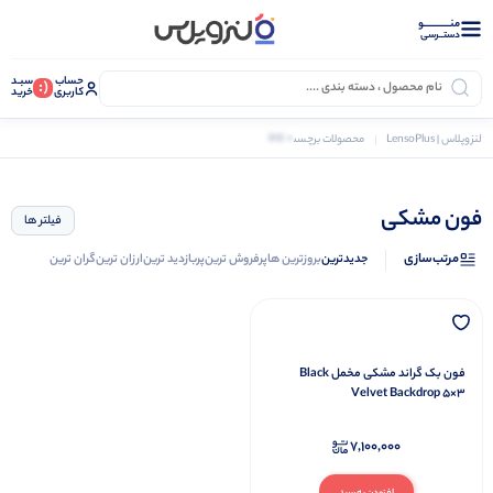
منــــــــــــو
دستــرسی
حساب
سبـد
(:
کاربری
خرید
0 کالا
لنزوپلاس | LensoPlus
محصولات برچسب خورده “فون مشکی”
فون مشکی
فیلتر ها
مرتب‌سازی
جدیدترین
بروزترین ها
پرفروش ترین
پربازدید ترین
ارزان ترین
گران ترین
فون بک گراند مشکی مخمل Black
Velvet Backdrop 5×3
7,100,000