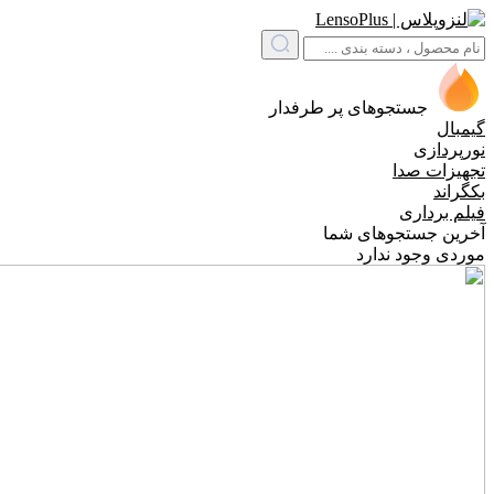
جستجوهای پر طرفدار
گیمبال
نورپردازی
تجهیزات صدا
بکگراند
فیلم برداری
آخرین جستجوهای شما
موردی وجود ندارد