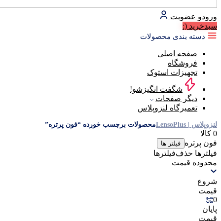
ورود
و عضویت
سبد‌خرید
(:
دسته بندی محصولات
صفحه اصلی
فروشگاه
تجهیزات استوک
شگفت انگیزشو!
دیگر صفحات
تعمیرگاه لنزوپلاس
لنزوپلاس | LensoPlus
محصولات برچسب خورده “فون پرتره”
0 کالا
فون پرتره
فیلتر ها
فیلترها
حذف‌فیلتر‌ها
محدوده قیمت
شروع
قیمت
0
پایان
قیمت