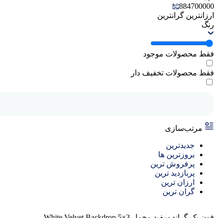
884700000
ارزانترین
گرانترین
رنگ
فقط محصولات موجود
فقط محصولات تخفیف دار
مرتب‌سازی
جدیدترین
بروزترین ها
پرفروش ترین
پربازدید ترین
ارزان ترین
گران ترین
فون بک گراند سفید مخمل White Velvet Backdrop 5×3