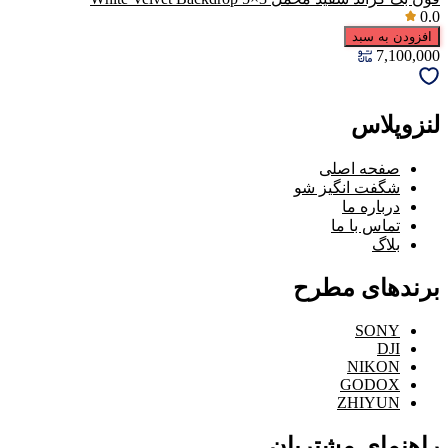
0.0
افزودن به سبد
7,100,000
لنزوپلاس
صفحه اصلی
شگفت انگیز شو
درباره ما
تماس با ما
بلاگ
برندهای مطرح
SONY
DJI
NIKON
GODOX
ZHIYUN
راهنمای مشتریان