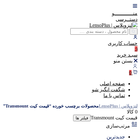
منــــــــــــو
دستــرسی
حساب
کاربری
(:
سبـد
خرید
بستن منو
0
صفحه اصلی
شگفت انگیز شو
تماس با ما
لنزوپلاس | LensoPlus
محصولات برچسب خورده “قیمت کیت Transmount”
0 کالا
قیمت کیت Transmount
فیلتر ها
مرتب‌سازی
جدیدترین