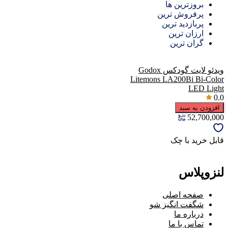
بروزترین ها
پرفروش ترین
پربازدید ترین
ارزان ترین
گران ترین
ویدئو لایت گودکس Godox
Litemons LA200Bi Bi-Color
LED Light
0.0
افزودن به سبد
52,700,000
قابل خرید با چک
لنزوپلاس
صفحه اصلی
شگفت انگیز شو
درباره ما
تماس با ما