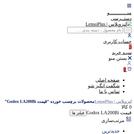
منــــــــــــو
دستــرسی
حساب
کاربری
(:
سبـد
خرید
بستن منو
0
صفحه اصلی
شگفت انگیز شو
تماس با ما
لنزوپلاس | LensoPlus
محصولات برچسب خورده “قیمت Godox LA200Bi”
0 کالا
قیمت Godox LA200Bi
فیلتر ها
مرتب‌سازی
جدیدترین