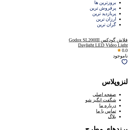
بروزترین ها
پرفروش ترین
پربازدید ترین
ارزان ترین
گران ترین
فلاش گودکس Godox SL200III
Daylight LED Video Light
0.0
ناموجود
لنزوپلاس
صفحه اصلی
شگفت انگیز شو
درباره ما
تماس با ما
بلاگ
برندهای مطرح