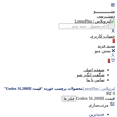
منــــــــــــو
دستــرسی
حساب
کاربری
(:
سبـد
خرید
بستن منو
0
صفحه اصلی
شگفت انگیز شو
تماس با ما
لنزوپلاس | LensoPlus
محصولات برچسب خورده “قیمت Godox SL200III”
0 کالا
قیمت Godox SL200III
فیلتر ها
مرتب‌سازی
جدیدترین