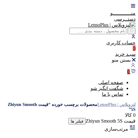
منــــــــــــو
دستــرسی
حساب
کاربری
(:
سبـد
خرید
بستن منو
0
صفحه اصلی
شگفت انگیز شو
تماس با ما
لنزوپلاس | LensoPlus
محصولات برچسب خورده “قیمت Zhiyun Smooth
5S”
0 کالا
قیمت Zhiyun Smooth 5S
فیلتر ها
مرتب‌سازی