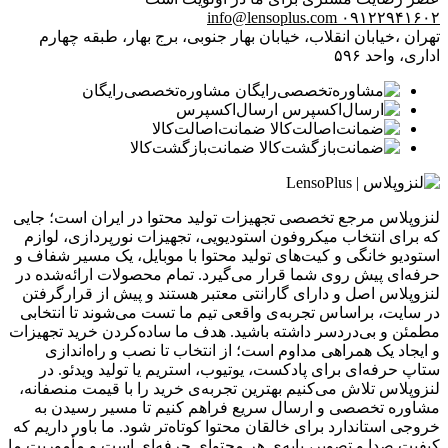
info@lensoplus.com
۰۹۱۲۲۹۴۱۶۰۲
تهران ،خیابان انقلاب، خیابان بهار جنوبی، برج بهار، طبقه چهارم
اداری، واحد ۵۹۶
مشاوره‌تخصصی‌رایگان
ارسال‌اکسپرس
ضمانت‌اصالت‌کالا
ضمانت‌بازگشت‌کالا
لنزوپلاس مرجع تخصصی تجهیزات تولید محتوا در ایران است؛ جایی
که برای انتخاب میکروفون استودیویی، تجهیزات نورپردازی، لوازم
استودیو خانگی و کیت‌های تولید محتوا با موبایل، یک مسیر شفاف و
حرفه‌ای پیش روی شما قرار می‌گیرد. تمام محصولات ارائه‌شده در
لنزوپلاس اصل و دارای گارانتی معتبر هستند و پیش از قرارگرفتن
در سایت، براساس تجربه‌ی واقعی تیم ما تست می‌شوند تا انتخابی
مطمئن و بی‌دردسر داشته باشید. هدف ما ساده‌کردن خرید تجهیزات
و ایجاد یک همراهی مداوم است؛ از انتخاب تا نصب و راه‌اندازی
ستاپ حرفه‌ای برای پادکست، یوتیوب، استریم یا تولید ویدئو. در
لنزوپلاس تلاش می‌کنیم بهترین تجربه‌ی خرید را با قیمت منصفانه،
مشاوره تخصصی و ارسال سریع فراهم کنیم تا مسیر رسیدن به
خروجی استاندارد برای خالقان محتوا کوتاه‌تر شود. ما باور داریم که
کیفیت صدا و تصویر، پایه‌ی هر محتوای حرفه‌ای است و مأموریت ما