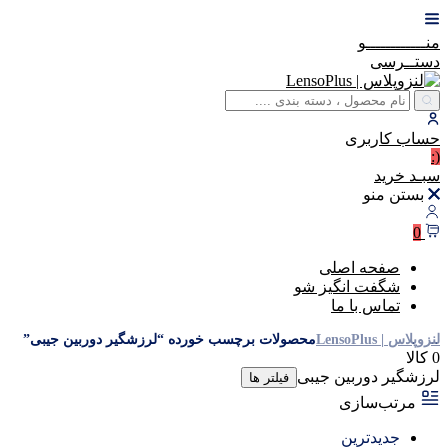
منــــــــــــو
دستــرسی
حساب
کاربری
(:
سبـد
خرید
بستن منو
0
صفحه اصلی
شگفت انگیز شو
تماس با ما
لنزوپلاس | LensoPlus
محصولات برچسب خورده “لرزشگیر دوربین جیبی”
0 کالا
لرزشگیر دوربین جیبی
فیلتر ها
مرتب‌سازی
جدیدترین