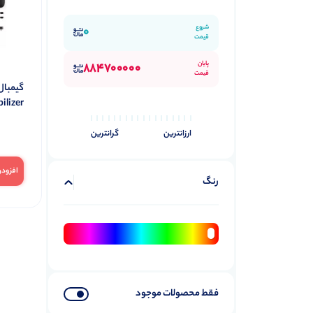
شروع
0
قیمت
پایان
884700000
قیمت
ilizer
ارزانترین
گرانترین
افزودن
رنگ
فقط محصولات موجود