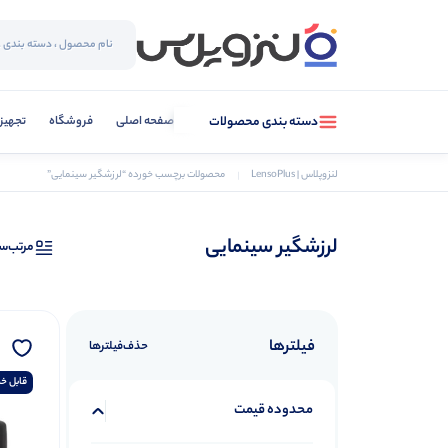
صفحه اصلی
فروشگاه
تجهیز
دسته بندی محصولات
لنزوپلاس | LensoPlus
محصولات برچسب خورده “لرزشگیر سینمایی”
لرزشگیر سینمایی
مرتب‌س
فیلترها
حذف‌فیلتر‌ها
قابل خر
محدوده قیمت