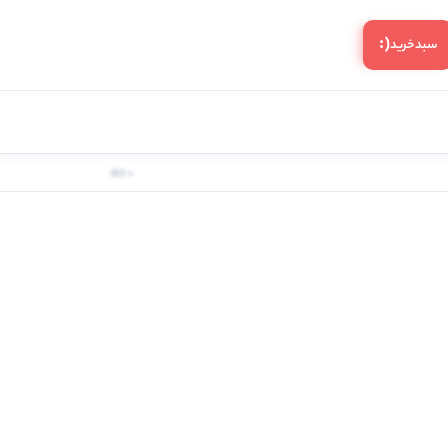
(:
سبد‌خرید
0 کالا