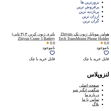
بروزترین ها
پرفروش ترین
پربازدید ترین
ارزان ترین
گران ترین
هولدر موبایل ژیون تک Zhiyun-
باتری ژیون کرین ۳ (۳ تایی)
Zhiyun Crane 3 Battery
Tech TransMount Phone Holder
0.0
0.0
ناموجود
ناموجود
قابل خرید با چک
قابل خرید با چک
لنزوپلاس
صفحه اصلی
شگفت انگیز شو
درباره ما
تماس با ما
بلاگ