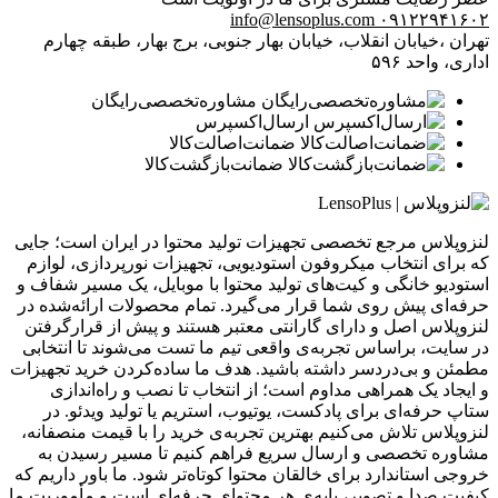
info@lensoplus.com
۰۹۱۲۲۹۴۱۶۰۲
تهران ،خیابان انقلاب، خیابان بهار جنوبی، برج بهار، طبقه چهارم
اداری، واحد ۵۹۶
مشاوره‌تخصصی‌رایگان
ارسال‌اکسپرس
ضمانت‌اصالت‌کالا
ضمانت‌بازگشت‌کالا
لنزوپلاس مرجع تخصصی تجهیزات تولید محتوا در ایران است؛ جایی
که برای انتخاب میکروفون استودیویی، تجهیزات نورپردازی، لوازم
استودیو خانگی و کیت‌های تولید محتوا با موبایل، یک مسیر شفاف و
حرفه‌ای پیش روی شما قرار می‌گیرد. تمام محصولات ارائه‌شده در
لنزوپلاس اصل و دارای گارانتی معتبر هستند و پیش از قرارگرفتن
در سایت، براساس تجربه‌ی واقعی تیم ما تست می‌شوند تا انتخابی
مطمئن و بی‌دردسر داشته باشید. هدف ما ساده‌کردن خرید تجهیزات
و ایجاد یک همراهی مداوم است؛ از انتخاب تا نصب و راه‌اندازی
ستاپ حرفه‌ای برای پادکست، یوتیوب، استریم یا تولید ویدئو. در
لنزوپلاس تلاش می‌کنیم بهترین تجربه‌ی خرید را با قیمت منصفانه،
مشاوره تخصصی و ارسال سریع فراهم کنیم تا مسیر رسیدن به
خروجی استاندارد برای خالقان محتوا کوتاه‌تر شود. ما باور داریم که
کیفیت صدا و تصویر، پایه‌ی هر محتوای حرفه‌ای است و مأموریت ما