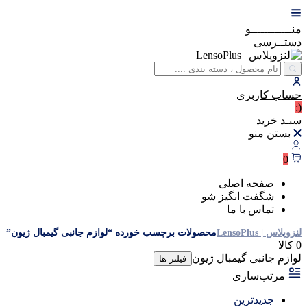
منــــــــــــو
دستــرسی
حساب
کاربری
(:
سبـد
خرید
بستن منو
0
صفحه اصلی
شگفت انگیز شو
تماس با ما
لنزوپلاس | LensoPlus
محصولات برچسب خورده “لوازم جانبی گیمبال ژیون”
0 کالا
لوازم جانبی گیمبال ژیون
فیلتر ها
مرتب‌سازی
جدیدترین