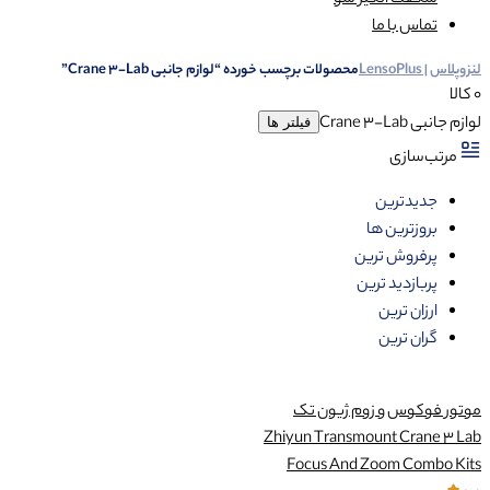
شگفت انگیز شو
تماس با ما
لنزوپلاس | LensoPlus
محصولات برچسب خورده “لوازم جانبی Crane 3-Lab”
0 کالا
لوازم جانبی Crane 3-Lab
فیلتر ها
مرتب‌سازی
جدیدترین
بروزترین ها
پرفروش ترین
پربازدید ترین
ارزان ترین
گران ترین
موتور فوکوس و زوم ژیون تک
Zhiyun Transmount Crane 3 Lab
Focus And Zoom Combo Kits