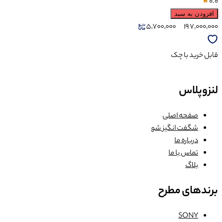
0.0
افزودن به سبد
5,700,000
19
7,000,000
قابل خرید با چک
لنزوپلاس
صفحه اصلی
شگفت انگیز شو
درباره ما
تماس با ما
بلاگ
برندهای مطرح
SONY