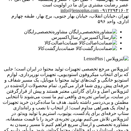
عصر
رضایت مشتری برای ما در اولویت است
info@lensoplus.com
۰۹۱۲۲۹۴۱۶۰۲
تهران ،خیابان انقلاب، خیابان بهار جنوبی، برج بهار، طبقه چهارم
اداری، واحد ۵۹۶
مشاوره‌تخصصی‌رایگان
ارسال‌اکسپرس
ضمانت‌اصالت‌کالا
ضمانت‌بازگشت‌کالا
لنزوپلاس مرجع تخصصی تجهیزات تولید محتوا در ایران است؛ جایی
که برای انتخاب میکروفون استودیویی، تجهیزات نورپردازی، لوازم
استودیو خانگی و کیت‌های تولید محتوا با موبایل، یک مسیر شفاف و
حرفه‌ای پیش روی شما قرار می‌گیرد. تمام محصولات ارائه‌شده در
لنزوپلاس اصل و دارای گارانتی معتبر هستند و پیش از قرارگرفتن
در سایت، براساس تجربه‌ی واقعی تیم ما تست می‌شوند تا انتخابی
مطمئن و بی‌دردسر داشته باشید. هدف ما ساده‌کردن خرید تجهیزات
و ایجاد یک همراهی مداوم است؛ از انتخاب تا نصب و راه‌اندازی
ستاپ حرفه‌ای برای پادکست، یوتیوب، استریم یا تولید ویدئو. در
لنزوپلاس تلاش می‌کنیم بهترین تجربه‌ی خرید را با قیمت منصفانه،
مشاوره تخصصی و ارسال سریع فراهم کنیم تا مسیر رسیدن به
خروجی استاندارد برای خالقان محتوا کوتاه‌تر شود. ما باور داریم که