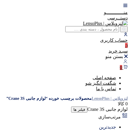
منــــــــــــو
دستــرسی
حساب
کاربری
(:
سبـد
خرید
بستن منو
0
صفحه اصلی
شگفت انگیز شو
تماس با ما
لنزوپلاس | LensoPlus
محصولات برچسب خورده “لوازم جانبی Crane 3S”
0 کالا
لوازم جانبی Crane 3S
فیلتر ها
مرتب‌سازی
جدیدترین