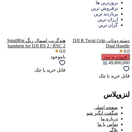
بروزترین ها
پرفروش ترین
پربازدید ترین
ارزان ترین
گران ترین
دسته دوتایی DJI R Twist Grip
هندگریپ اسمال ریگ SmallRig
handgrip for DJI RS 2 / RSC 2
Dual Handle
0.0
0.0
ناموجود
افزودن به سبد
49,800,000
قابل خرید با چک
قابل خرید با چک
لنزوپلاس
صفحه اصلی
شگفت انگیز شو
درباره ما
تماس با ما
بلاگ