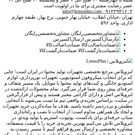
عصر
رضایت مشتری برای ما در اولویت است
info@lensoplus.com
۰۹۱۲۲۹۴۱۶۰۲
تهران ،خیابان انقلاب، خیابان بهار جنوبی، برج بهار، طبقه چهارم
اداری، واحد ۵۹۶
مشاوره‌تخصصی‌رایگان
ارسال‌اکسپرس
ضمانت‌اصالت‌کالا
ضمانت‌بازگشت‌کالا
لنزوپلاس مرجع تخصصی تجهیزات تولید محتوا در ایران است؛ جایی
که برای انتخاب میکروفون استودیویی، تجهیزات نورپردازی، لوازم
استودیو خانگی و کیت‌های تولید محتوا با موبایل، یک مسیر شفاف و
حرفه‌ای پیش روی شما قرار می‌گیرد. تمام محصولات ارائه‌شده در
لنزوپلاس اصل و دارای گارانتی معتبر هستند و پیش از قرارگرفتن
در سایت، براساس تجربه‌ی واقعی تیم ما تست می‌شوند تا انتخابی
مطمئن و بی‌دردسر داشته باشید. هدف ما ساده‌کردن خرید تجهیزات
و ایجاد یک همراهی مداوم است؛ از انتخاب تا نصب و راه‌اندازی
ستاپ حرفه‌ای برای پادکست، یوتیوب، استریم یا تولید ویدئو. در
لنزوپلاس تلاش می‌کنیم بهترین تجربه‌ی خرید را با قیمت منصفانه،
مشاوره تخصصی و ارسال سریع فراهم کنیم تا مسیر رسیدن به
خروجی استاندارد برای خالقان محتوا کوتاه‌تر شود. ما باور داریم که