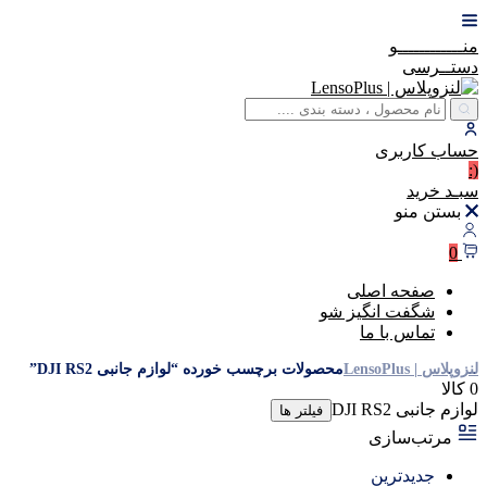
منــــــــــــو
دستــرسی
حساب
کاربری
(:
سبـد
خرید
بستن منو
0
صفحه اصلی
شگفت انگیز شو
تماس با ما
لنزوپلاس | LensoPlus
محصولات برچسب خورده “لوازم جانبی DJI RS2”
0 کالا
لوازم جانبی DJI RS2
فیلتر ها
مرتب‌سازی
جدیدترین