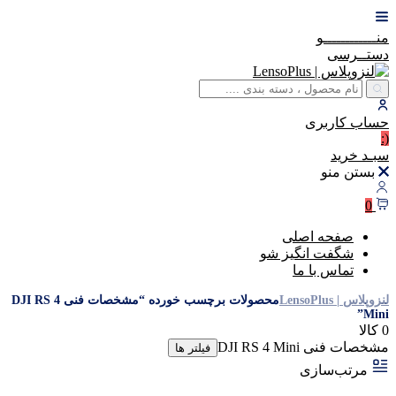
منــــــــــــو
دستــرسی
حساب
کاربری
(:
سبـد
خرید
بستن منو
0
صفحه اصلی
شگفت انگیز شو
تماس با ما
لنزوپلاس | LensoPlus
محصولات برچسب خورده “مشخصات فنی DJI RS 4
Mini”
0 کالا
مشخصات فنی DJI RS 4 Mini
فیلتر ها
مرتب‌سازی