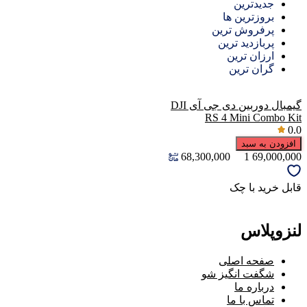
جدیدترین
بروزترین ها
پرفروش ترین
پربازدید ترین
ارزان ترین
گران ترین
گيمبال دوربين دی جی آی DJI
RS 4 Mini Combo Kit
0.0
افزودن به سبد
68,300,000
1
69,000,000
قابل خرید با چک
لنزوپلاس
صفحه اصلی
شگفت انگیز شو
درباره ما
تماس با ما