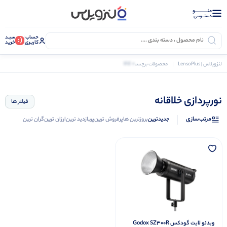
منــــــــــــو
دستــرسی
حساب
سبـد
(:
کاربری
خرید
0 کالا
لنزوپلاس | LensoPlus
محصولات برچسب خورده “نورپردازی خلاقانه”
نورپردازی خلاقانه
فیلتر ها
مرتب‌سازی
جدیدترین
بروزترین ها
پرفروش ترین
پربازدید ترین
ارزان ترین
گران ترین
ویدئو لایت گودکس Godox SZ300R