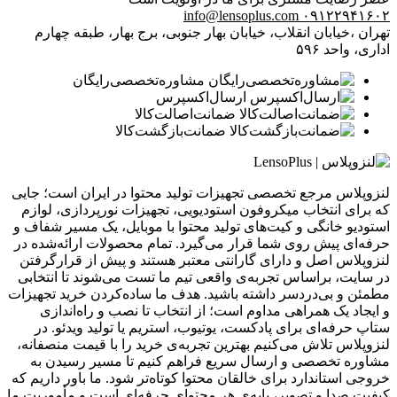
info@lensoplus.com
۰۹۱۲۲۹۴۱۶۰۲
تهران ،خیابان انقلاب، خیابان بهار جنوبی، برج بهار، طبقه چهارم
اداری، واحد ۵۹۶
مشاوره‌تخصصی‌رایگان
ارسال‌اکسپرس
ضمانت‌اصالت‌کالا
ضمانت‌بازگشت‌کالا
لنزوپلاس مرجع تخصصی تجهیزات تولید محتوا در ایران است؛ جایی
که برای انتخاب میکروفون استودیویی، تجهیزات نورپردازی، لوازم
استودیو خانگی و کیت‌های تولید محتوا با موبایل، یک مسیر شفاف و
حرفه‌ای پیش روی شما قرار می‌گیرد. تمام محصولات ارائه‌شده در
لنزوپلاس اصل و دارای گارانتی معتبر هستند و پیش از قرارگرفتن
در سایت، براساس تجربه‌ی واقعی تیم ما تست می‌شوند تا انتخابی
مطمئن و بی‌دردسر داشته باشید. هدف ما ساده‌کردن خرید تجهیزات
و ایجاد یک همراهی مداوم است؛ از انتخاب تا نصب و راه‌اندازی
ستاپ حرفه‌ای برای پادکست، یوتیوب، استریم یا تولید ویدئو. در
لنزوپلاس تلاش می‌کنیم بهترین تجربه‌ی خرید را با قیمت منصفانه،
مشاوره تخصصی و ارسال سریع فراهم کنیم تا مسیر رسیدن به
خروجی استاندارد برای خالقان محتوا کوتاه‌تر شود. ما باور داریم که
کیفیت صدا و تصویر، پایه‌ی هر محتوای حرفه‌ای است و مأموریت ما