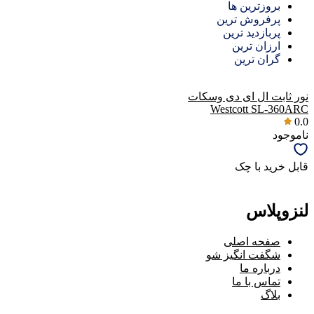
بروزترین ها
پرفروش ترین
پربازدید ترین
ارزان ترین
گران ترین
نور ثابت ال ای دی وسکات
Westcott SL-360ARC
0.0
ناموجود
قابل خرید با چک
لنزوپلاس
صفحه اصلی
شگفت انگیز شو
درباره ما
تماس با ما
بلاگ