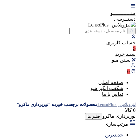
منــــــــــــو
دستــرسی
حساب
کاربری
(:
سبـد
خرید
بستن منو
0
صفحه اصلی
شگفت انگیز شو
تماس با ما
لنزوپلاس | LensoPlus
محصولات برچسب خورده “نورپردازی ماکرو”
0 کالا
نورپردازی ماکرو
فیلتر ها
مرتب‌سازی
جدیدترین