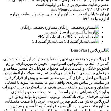
عصر
رضایت مشتری برای ما در اولویت است
info@lensoplus.com
۰۹۱۲۲۹۴۱۶۰۲
تهران ،خیابان انقلاب، خیابان بهار جنوبی، برج بهار، طبقه چهارم
اداری، واحد ۵۹۶
مشاوره‌تخصصی‌رایگان
ارسال‌اکسپرس
ضمانت‌اصالت‌کالا
ضمانت‌بازگشت‌کالا
لنزوپلاس مرجع تخصصی تجهیزات تولید محتوا در ایران است؛ جایی
که برای انتخاب میکروفون استودیویی، تجهیزات نورپردازی، لوازم
استودیو خانگی و کیت‌های تولید محتوا با موبایل، یک مسیر شفاف و
حرفه‌ای پیش روی شما قرار می‌گیرد. تمام محصولات ارائه‌شده در
لنزوپلاس اصل و دارای گارانتی معتبر هستند و پیش از قرارگرفتن
در سایت، براساس تجربه‌ی واقعی تیم ما تست می‌شوند تا انتخابی
مطمئن و بی‌دردسر داشته باشید. هدف ما ساده‌کردن خرید تجهیزات
و ایجاد یک همراهی مداوم است؛ از انتخاب تا نصب و راه‌اندازی
ستاپ حرفه‌ای برای پادکست، یوتیوب، استریم یا تولید ویدئو. در
لنزوپلاس تلاش می‌کنیم بهترین تجربه‌ی خرید را با قیمت منصفانه،
مشاوره تخصصی و ارسال سریع فراهم کنیم تا مسیر رسیدن به
خروجی استاندارد برای خالقان محتوا کوتاه‌تر شود. ما باور داریم که