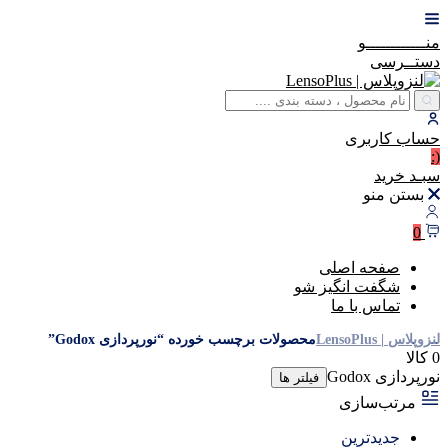
منــــــــــــو
دستــرسی
حساب
کاربری
(:
سبـد
خرید
بستن منو
0
صفحه اصلی
شگفت انگیز شو
تماس با ما
لنزوپلاس | LensoPlus
محصولات برچسب خورده “نورپردازی Godox”
0 کالا
نورپردازی Godox
فیلتر ها
مرتب‌سازی
جدیدترین