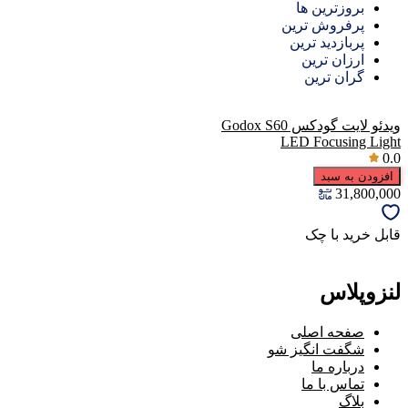
بروزترین ها
پرفروش ترین
پربازدید ترین
ارزان ترین
گران ترین
ویدئو لایت گودکس Godox S60
LED Focusing Light
0.0
افزودن به سبد
31,800,000
قابل خرید با چک
لنزوپلاس
صفحه اصلی
شگفت انگیز شو
درباره ما
تماس با ما
بلاگ