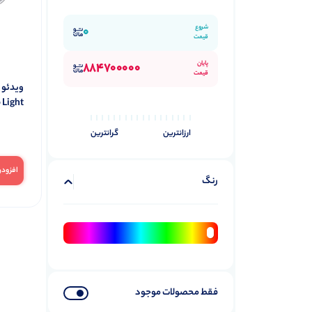
شروع
0
قیمت
پایان
884700000
قیمت
 Light
ارزانترین
گرانترین
افزودن
رنگ
فقط محصولات موجود