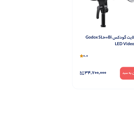
ویدئو لایت گودکس Godox SL100Bi
LED Video
0.0
34,700,000
 به سبد