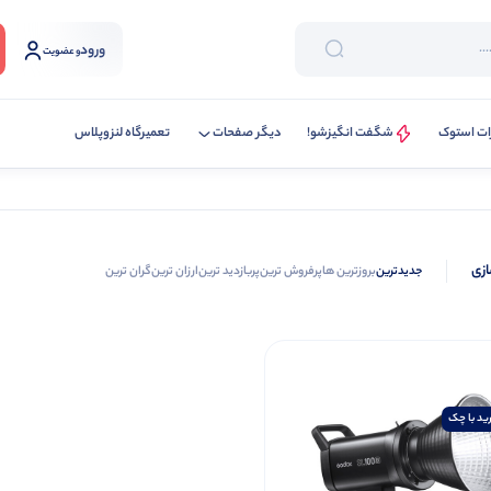
ورود
و عضویت
ات استوک
شگفت انگیزشو!
دیگر صفحات
تعمیرگاه لنزوپلاس
ازی
جدیدترین
بروزترین ها
پرفروش ترین
پربازدید ترین
ارزان ترین
گران ترین
ید با چک