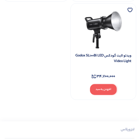
ویدئو لایت گودکس Godox SL100Bi LED
Video Light
34,700,000
افزودن به سبد
لنزوپلاس