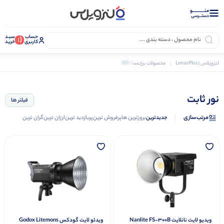
منــــــــــــو
دستــرسی
حساب
سبـد
(:
کاربری
خرید
0 کالا
لنزوپلاس | LensoPlus
محصولات برچسب خورده “نور ثابت”
نور ثابت
فیلتر ها
مرتب‌سازی
جدیدترین
بروزترین ها
پرفروش ترین
پربازدید ترین
ارزان ترین
گران ترین
ویدیو لایت نانلایت Nanlite FS-300B
ویدئو لایت گودکس Godox Litemons