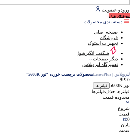
ورود
و عضویت
سبد‌خرید
(:
دسته بندی محصولات
صفحه اصلی
فروشگاه
تجهیزات استوک
شگفت انگیزشو!
دیگر صفحات
تعمیرگاه لنزوپلاس
لنزوپلاس | LensoPlus
محصولات برچسب خورده “نور 5600K”
0 کالا
نور 5600K
فیلتر ها
فیلترها
حذف‌فیلتر‌ها
محدوده قیمت
شروع
قیمت
0
پایان
قیمت