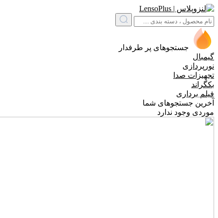
جستجوهای پر طرفدار
گیمبال
نورپردازی
تجهیزات صدا
بکگراند
فیلم برداری
آخرین جستجوهای شما
موردی وجود ندارد