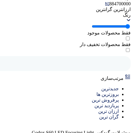
884700000
ارزانترین
گرانترین
رنگ
فقط محصولات موجود
فقط محصولات تخفیف دار
مرتب‌سازی
جدیدترین
بروزترین ها
پرفروش ترین
پربازدید ترین
ارزان ترین
گران ترین
ویدئو لایت گودکس Godox S60 LED Focusing Light