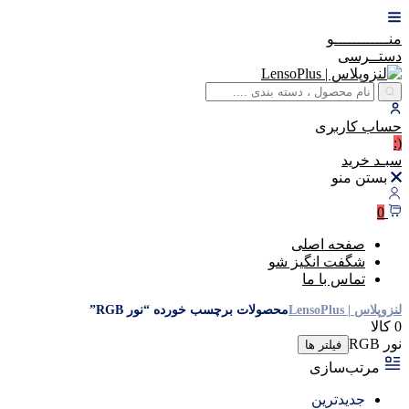
منــــــــــــو
دستــرسی
حساب
کاربری
(:
سبـد
خرید
بستن منو
0
صفحه اصلی
شگفت انگیز شو
تماس با ما
لنزوپلاس | LensoPlus
محصولات برچسب خورده “نور RGB”
0 کالا
نور RGB
فیلتر ها
مرتب‌سازی
جدیدترین