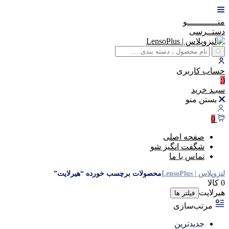
منــــــــــــو
دستــرسی
حساب
کاربری
(:
سبـد
خرید
بستن منو
0
صفحه اصلی
شگفت انگیز شو
تماس با ما
لنزوپلاس | LensoPlus
محصولات برچسب خورده “هیرلایت”
0 کالا
هیرلایت
فیلتر ها
مرتب‌سازی
جدیدترین