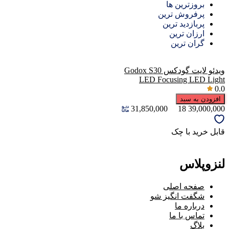
بروزترین ها
پرفروش ترین
پربازدید ترین
ارزان ترین
گران ترین
ویدئو لایت گودکس Godox S30
LED Focusing LED Light
0.0
افزودن به سبد
31,850,000
18
39,000,000
قابل خرید با چک
لنزوپلاس
صفحه اصلی
شگفت انگیز شو
درباره ما
تماس با ما
بلاگ