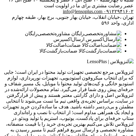
عصر
رضایت مشتری برای ما در اولویت است
info@lensoplus.com
۰۹۱۲۲۹۴۱۶۰۲
تهران ،خیابان انقلاب، خیابان بهار جنوبی، برج بهار، طبقه چهارم
اداری، واحد ۵۹۶
مشاوره‌تخصصی‌رایگان
ارسال‌اکسپرس
ضمانت‌اصالت‌کالا
ضمانت‌بازگشت‌کالا
لنزوپلاس مرجع تخصصی تجهیزات تولید محتوا در ایران است؛ جایی
که برای انتخاب میکروفون استودیویی، تجهیزات نورپردازی، لوازم
استودیو خانگی و کیت‌های تولید محتوا با موبایل، یک مسیر شفاف و
حرفه‌ای پیش روی شما قرار می‌گیرد. تمام محصولات ارائه‌شده در
لنزوپلاس اصل و دارای گارانتی معتبر هستند و پیش از قرارگرفتن
در سایت، براساس تجربه‌ی واقعی تیم ما تست می‌شوند تا انتخابی
مطمئن و بی‌دردسر داشته باشید. هدف ما ساده‌کردن خرید تجهیزات
و ایجاد یک همراهی مداوم است؛ از انتخاب تا نصب و راه‌اندازی
ستاپ حرفه‌ای برای پادکست، یوتیوب، استریم یا تولید ویدئو. در
لنزوپلاس تلاش می‌کنیم بهترین تجربه‌ی خرید را با قیمت منصفانه،
مشاوره تخصصی و ارسال سریع فراهم کنیم تا مسیر رسیدن به
خروجی استاندارد برای خالقان محتوا کوتاه‌تر شود. ما باور داریم که