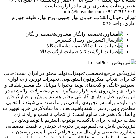
عصر
رضایت مشتری برای ما در اولویت است
info@lensoplus.com
۰۹۱۲۲۹۴۱۶۰۲
تهران ،خیابان انقلاب، خیابان بهار جنوبی، برج بهار، طبقه چهارم
اداری، واحد ۵۹۶
مشاوره‌تخصصی‌رایگان
ارسال‌اکسپرس
ضمانت‌اصالت‌کالا
ضمانت‌بازگشت‌کالا
لنزوپلاس مرجع تخصصی تجهیزات تولید محتوا در ایران است؛ جایی
که برای انتخاب میکروفون استودیویی، تجهیزات نورپردازی، لوازم
استودیو خانگی و کیت‌های تولید محتوا با موبایل، یک مسیر شفاف و
حرفه‌ای پیش روی شما قرار می‌گیرد. تمام محصولات ارائه‌شده در
لنزوپلاس اصل و دارای گارانتی معتبر هستند و پیش از قرارگرفتن
در سایت، براساس تجربه‌ی واقعی تیم ما تست می‌شوند تا انتخابی
مطمئن و بی‌دردسر داشته باشید. هدف ما ساده‌کردن خرید تجهیزات
و ایجاد یک همراهی مداوم است؛ از انتخاب تا نصب و راه‌اندازی
ستاپ حرفه‌ای برای پادکست، یوتیوب، استریم یا تولید ویدئو. در
لنزوپلاس تلاش می‌کنیم بهترین تجربه‌ی خرید را با قیمت منصفانه،
مشاوره تخصصی و ارسال سریع فراهم کنیم تا مسیر رسیدن به
خروجی استاندارد برای خالقان محتوا کوتاه‌تر شود. ما باور داریم که