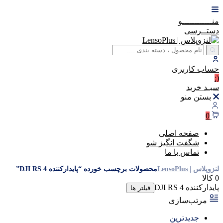
منــــــــــــو
دستــرسی
حساب
کاربری
(:
سبـد
خرید
بستن منو
0
صفحه اصلی
شگفت انگیز شو
تماس با ما
لنزوپلاس | LensoPlus
محصولات برچسب خورده “پایدارکننده DJI RS 4”
0 کالا
پایدارکننده DJI RS 4
فیلتر ها
مرتب‌سازی
جدیدترین