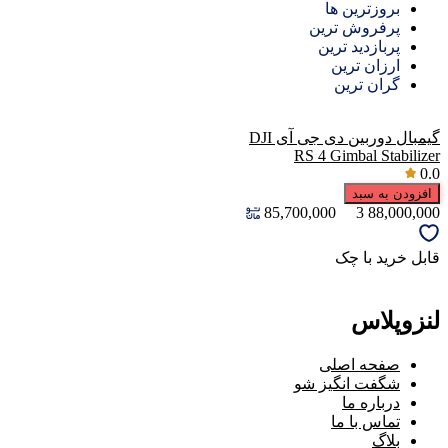
بروزترین ها
پرفروش ترین
پربازدید ترین
ارزان ترین
گران ترین
گیمبال دوربین دی جی آی DJI
RS 4 Gimbal Stabilizer
0.0
افزودن به سبد
85,700,000
3
88,000,000
قابل خرید با چک
لنزوپلاس
صفحه اصلی
شگفت انگیز شو
درباره ما
تماس با ما
بلاگ