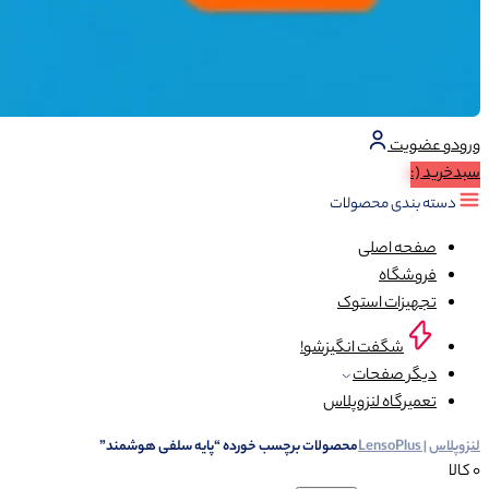
ورود
و عضویت
سبد‌خرید
(:
دسته بندی محصولات
صفحه اصلی
فروشگاه
تجهیزات استوک
شگفت انگیزشو!
دیگر صفحات
تعمیرگاه لنزوپلاس
لنزوپلاس | LensoPlus
محصولات برچسب خورده “پایه سلفی هوشمند”
0 کالا