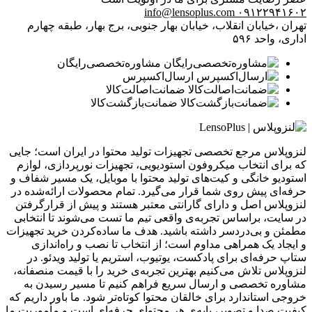
info@lensoplus.com
۰۹۱۲۲۹۴۱۶۰۲
تهران ،خیابان انقلاب، خیابان بهار جنوبی، برج بهار، طبقه چهارم
اداری، واحد ۵۹۶
مشاوره‌تخصصی‌رایگان
ارسال‌اکسپرس
ضمانت‌اصالت‌کالا
ضمانت‌بازگشت‌کالا
لنزوپلاس مرجع تخصصی تجهیزات تولید محتوا در ایران است؛ جایی
که برای انتخاب میکروفون استودیویی، تجهیزات نورپردازی، لوازم
استودیو خانگی و کیت‌های تولید محتوا با موبایل، یک مسیر شفاف و
حرفه‌ای پیش روی شما قرار می‌گیرد. تمام محصولات ارائه‌شده در
لنزوپلاس اصل و دارای گارانتی معتبر هستند و پیش از قرارگرفتن
در سایت، براساس تجربه‌ی واقعی تیم ما تست می‌شوند تا انتخابی
مطمئن و بی‌دردسر داشته باشید. هدف ما ساده‌کردن خرید تجهیزات
و ایجاد یک همراهی مداوم است؛ از انتخاب تا نصب و راه‌اندازی
ستاپ حرفه‌ای برای پادکست، یوتیوب، استریم یا تولید ویدئو. در
لنزوپلاس تلاش می‌کنیم بهترین تجربه‌ی خرید را با قیمت منصفانه،
مشاوره تخصصی و ارسال سریع فراهم کنیم تا مسیر رسیدن به
خروجی استاندارد برای خالقان محتوا کوتاه‌تر شود. ما باور داریم که
کیفیت صدا و تصویر، پایه‌ی هر محتوای حرفه‌ای است و مأموریت ما