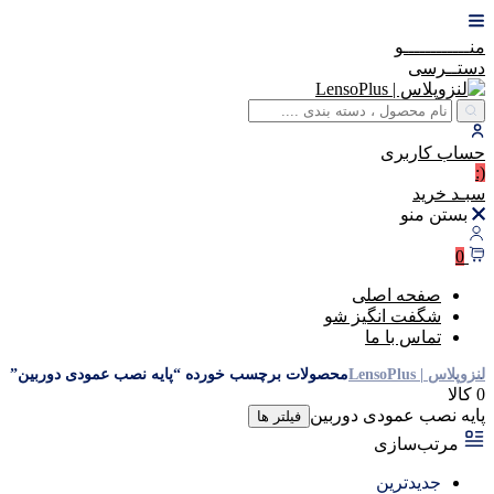
منــــــــــــو
دستــرسی
حساب
کاربری
(:
سبـد
خرید
بستن منو
0
صفحه اصلی
شگفت انگیز شو
تماس با ما
لنزوپلاس | LensoPlus
محصولات برچسب خورده “پایه نصب عمودی دوربین”
0 کالا
پایه نصب عمودی دوربین
فیلتر ها
مرتب‌سازی
جدیدترین