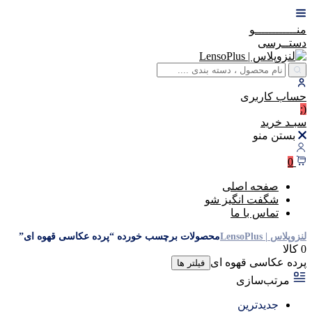
منــــــــــــو
دستــرسی
حساب
کاربری
(:
سبـد
خرید
بستن منو
0
صفحه اصلی
شگفت انگیز شو
تماس با ما
لنزوپلاس | LensoPlus
محصولات برچسب خورده “پرده عکاسی قهوه ای”
0 کالا
پرده عکاسی قهوه ای
فیلتر ها
مرتب‌سازی
جدیدترین