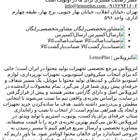
info@lensoplus.com
۰۹۱۲۲۹۴۱۶۰۲
تهران ،خیابان انقلاب، خیابان بهار جنوبی، برج بهار، طبقه چهارم
اداری، واحد ۵۹۶
مشاوره‌تخصصی‌رایگان
ارسال‌اکسپرس
ضمانت‌اصالت‌کالا
ضمانت‌بازگشت‌کالا
لنزوپلاس مرجع تخصصی تجهیزات تولید محتوا در ایران است؛ جایی
که برای انتخاب میکروفون استودیویی، تجهیزات نورپردازی، لوازم
استودیو خانگی و کیت‌های تولید محتوا با موبایل، یک مسیر شفاف و
حرفه‌ای پیش روی شما قرار می‌گیرد. تمام محصولات ارائه‌شده در
لنزوپلاس اصل و دارای گارانتی معتبر هستند و پیش از قرارگرفتن
در سایت، براساس تجربه‌ی واقعی تیم ما تست می‌شوند تا انتخابی
مطمئن و بی‌دردسر داشته باشید. هدف ما ساده‌کردن خرید تجهیزات
و ایجاد یک همراهی مداوم است؛ از انتخاب تا نصب و راه‌اندازی
ستاپ حرفه‌ای برای پادکست، یوتیوب، استریم یا تولید ویدئو. در
لنزوپلاس تلاش می‌کنیم بهترین تجربه‌ی خرید را با قیمت منصفانه،
مشاوره تخصصی و ارسال سریع فراهم کنیم تا مسیر رسیدن به
خروجی استاندارد برای خالقان محتوا کوتاه‌تر شود. ما باور داریم که
کیفیت صدا و تصویر، پایه‌ی هر محتوای حرفه‌ای است و مأموریت ما