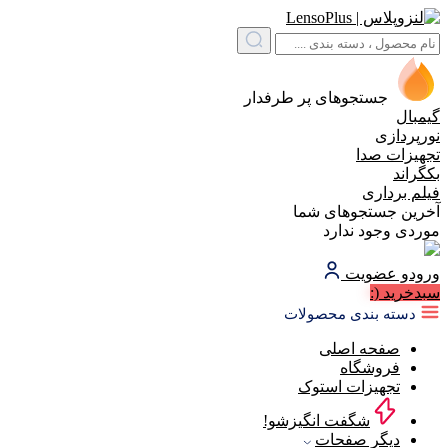
جستجوهای پر طرفدار
گیمبال
نورپردازی
تجهیزات صدا
بکگراند
فیلم برداری
آخرین جستجوهای شما
موردی وجود ندارد
ورود
و عضویت
سبد‌خرید
(:
دسته بندی محصولات
صفحه اصلی
فروشگاه
تجهیزات استوک
شگفت انگیزشو!
دیگر صفحات