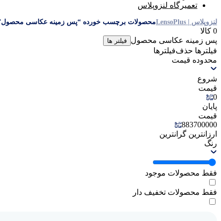
تعمیرگاه لنزوپلاس
لنزوپلاس | LensoPlus
محصولات برچسب خورده “پس زمینه عکاسی محصول”
0 کالا
پس زمینه عکاسی محصول
فیلتر ها
فیلترها
حذف‌فیلتر‌ها
محدوده قیمت
شروع
قیمت
0
پایان
قیمت
883700000
ارزانترین
گرانترین
رنگ
فقط محصولات موجود
فقط محصولات تخفیف دار